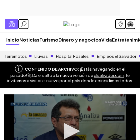
Inicio
Noticias
Turismo
Dinero y negocios
Vida
Entretenim
Terremotos
Lluvias
Hospital Rosales
Empleos El Salvador
CONTENIDO DE ARCHIVO:
¡Estás navegando en el
pasado! 🚀 Da el salto a la nueva versión de
elsalvador.com
. Te
invitamos a visitar el nuevo portal país donde coincidimos todos.