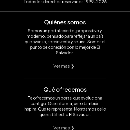
Todos los derechos reservados 1999-2026
Quiénes somos
Somos un portal abierto, propositivo y
moderno, pensado para reflejar a un país
que avanza, se reinventa y se une. Somos el
punto de conexión con lo mejor de El
Salvador.
Ver mas ❯
Qué ofrecemos
Te ofrecemos un portal que evoluciona
contigo. Que informa, pero también
inspira. Que te representa. Mostramos de lo
que está hecho El Salvador.
Ver mas ❯