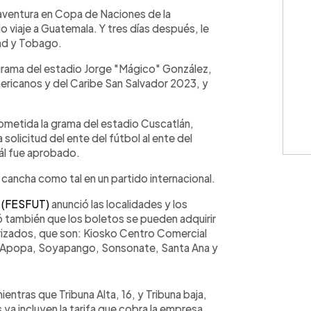
WhatsApp
Copiar link
aventura en Copa de Naciones de la
viaje a Guatemala. Y tres días después, le
dad y Tobago.
a grama del estadio Jorge "Mágico" González,
ricanos y del Caribe San Salvador 2023, y
sometida la grama del estadio Cuscatlán,
olicitud del ente del fútbol al ente del
uál fue aprobado.
a cancha como tal en un partido internacional.
l (FESFUT)
anunció las localidades y los
ó también que los boletos se pueden adquirir
orizados, que son: Kiosko Centro Comercial
o Apopa, Soyapango, Sonsonate, Santa Ana y
entras que Tribuna Alta, 16, y Tribuna baja,
 ya incluyen la tarifa que cobra la empresa