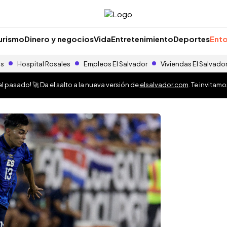
urismo
Dinero y negocios
Vida
Entretenimiento
Deportes
Ento
as
Hospital Rosales
Empleos El Salvador
Viviendas El Salvado
 pasado! 🚀 Da el salto a la nueva versión de
elsalvador.com
. Te invitam