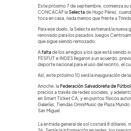
Facebook
Twitter
►
Escuchar artículo
Este próximo 7 de septiembre, comienza su 
CONCACAF la
Selecta
de Hugo Pérez, cuando 
toca en casa, nada menos que frente a Trini
Para ese duelo, la Selecta estrenará la nuev
renovado para los pasados Juegos Centroame
que sigue siendo remozado.
A
falta
de los arreglos a los que está siendo 
FESFUT e INDES llegaron a un acuerdo, previa s
deporte nacional para el uso del recinto, el c
Así, este próximo 10 será la inauguración de l
Anoche, la
Federación Salvadoreña de Fútbo
precios a través de redes sociales, y adelant
en Smart Ticket CA, y en puntos físicos aut
Galerías, Tiendas OmniMusic de Plaza Mund
San Miguel.
La entrada general de sol costará 8 dólares, mi
26. Según la información en redes, los precios