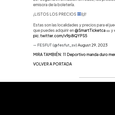
emisora de la boletería.
¡LISTOS LOS PRECIOS
🙌
!
Estas son las localidades y precios para el j
que puedes adquirir en
@SmartTicketca
🎫 y 
pic.twitter.com/v9p8iQYPS5
— FESFUT (@fesfut_sv)
August 29, 2023
MIRA TAMBIÉN: 11 Deportivo manda duro men
VOLVER A PORTADA