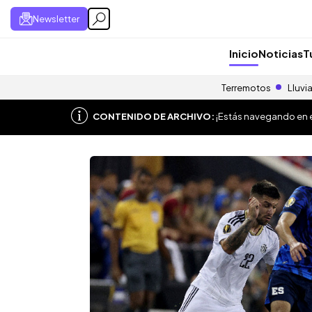
Newsletter
Inicio
Noticias
T
Terremotos
Lluvi
CONTENIDO DE ARCHIVO:
¡Estás navegando en el