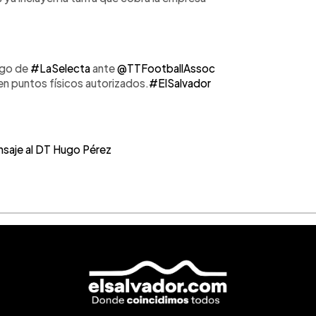
uego de
#LaSelecta
ante
@TTFootballAssoc
en puntos físicos autorizados.
#ElSalvador
saje al DT Hugo Pérez