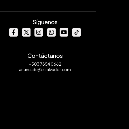
Síguenos
Contáctanos
+503 7854 0662
anunciate@elsalvador.com