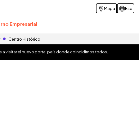
Mapa
Esp
rno Empresarial
r
Centro Histórico
os a visitar el nuevo portal país donde coincidimos todos.