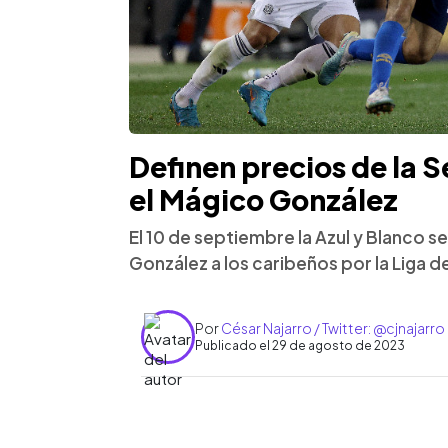
Definen precios de la S
el Mágico González
El 10 de septiembre la Azul y Blanco s
González a los caribeños por la Liga
Por
César Najarro / Twitter: @cjnajarro
Publicado el 29 de agosto de 2023
0:00