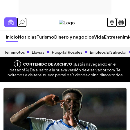
Inicio
Noticias
Turismo
Dinero y negocios
Vida
Entretenim
Terremotos
Lluvias
Hospital Rosales
Empleos El Salvador
CONTENIDO DE ARCHIVO:
¡Estás navegando en el
pasado! 🚀 Da el salto a la nueva versión de
elsalvador.com
. Te
invitamos a visitar el nuevo portal país donde coincidimos todos.