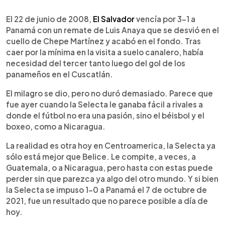
0:00
►
Escuchar artículo
El 22 de junio de 2008,
El Salvador
vencía por 3-1 a
Panamá con un remate de Luis Anaya que se desvió en el
cuello de Chepe Martínez y acabó en el fondo. Tras
caer por la mínima en la visita a suelo canalero, había
necesidad del tercer tanto luego del gol de los
panameños en el Cuscatlán.
El milagro se dio, pero no duró demasiado. Parece que
fue ayer cuando la Selecta le ganaba fácil a rivales a
donde el fútbol no era una pasión, sino el béisbol y el
boxeo, como a Nicaragua.
La realidad es otra hoy en Centroamerica, la Selecta ya
sólo está mejor que Belice. Le compite, a veces, a
Guatemala, o a Nicaragua, pero hasta con estas puede
perder sin que parezca ya algo del otro mundo. Y si bien
la Selecta se impuso 1-0 a Panamá el 7 de octubre de
2021, fue un resultado que no parece posible a día de
hoy.