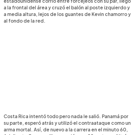
estadounidense corrió entre forcejeos con su par, llegó
a la frontal del área y cruzó el balón al poste izquierdo y
a media altura, lejos de los guantes de Kevin chamorro y
al fondo de la red.
Costa Rica intentó todo pero nada le salió. Panamá por
su parte, esperó atrás y utilizó el contraataque como un
arma mortal. Así, de nuevo a la carrera en el minuto 60,