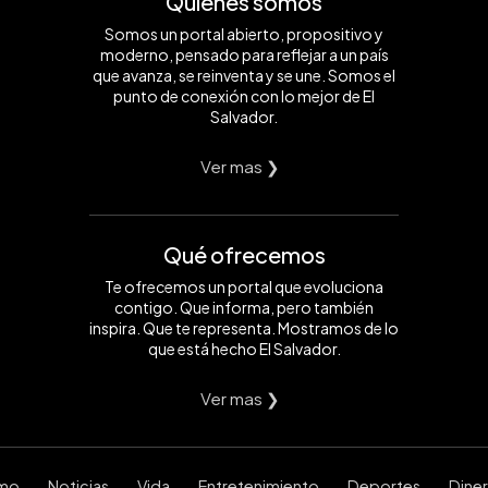
Quiénes somos
Somos un portal abierto, propositivo y
moderno, pensado para reflejar a un país
que avanza, se reinventa y se une. Somos el
punto de conexión con lo mejor de El
Salvador.
Ver mas ❯
Qué ofrecemos
Te ofrecemos un portal que evoluciona
contigo. Que informa, pero también
inspira. Que te representa. Mostramos de lo
que está hecho El Salvador.
Ver mas ❯
smo
Noticias
Vida
Entretenimiento
Deportes
Dine