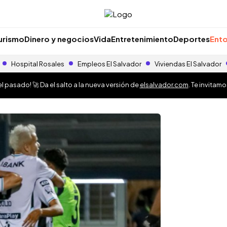
urismo
Dinero y negocios
Vida
Entretenimiento
Deportes
Ento
Hospital Rosales
Empleos El Salvador
Viviendas El Salvador
 pasado! 🚀 Da el salto a la nueva versión de
elsalvador.com
. Te invitam