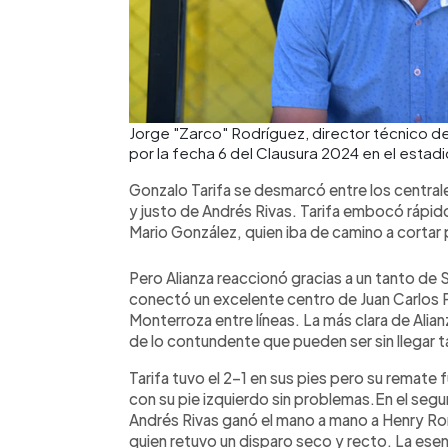
Jorge "Zarco" Rodríguez, director técnico de
por la fecha 6 del Clausura 2024 en el esta
Gonzalo Tarifa se desmarcó entre los central
y justo de Andrés Rivas. Tarifa embocó rápido 
Mario González, quien iba de camino a cortar 
Pero Alianza reaccionó gracias a un tanto de Se
conectó un excelente centro de Juan Carlos Po
Monterroza entre líneas. La más clara de Ali
de lo contundente que pueden ser sin llegar t
Tarifa tuvo el 2-1 en sus pies pero su remate
con su pie izquierdo sin problemas.En el segu
Andrés Rivas ganó el mano a mano a Henry Ro
quien retuvo un disparo seco y recto. La esen