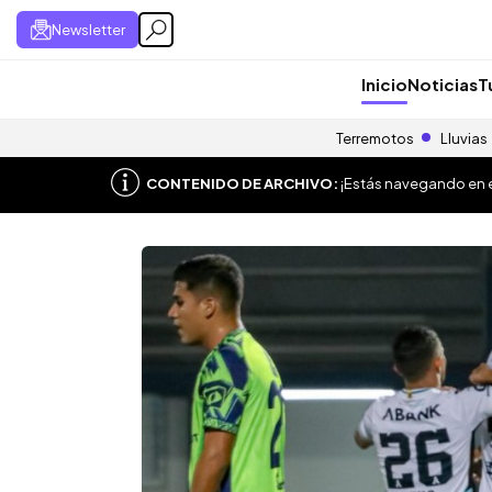
Newsletter
Inicio
Noticias
T
Terremotos
Lluvias
CONTENIDO DE ARCHIVO:
¡Estás navegando en el