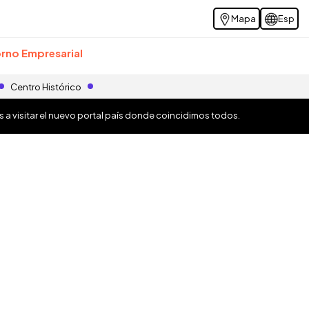
Mapa
Esp
rno Empresarial
Centro Histórico
os a visitar el nuevo portal país donde coincidimos todos.