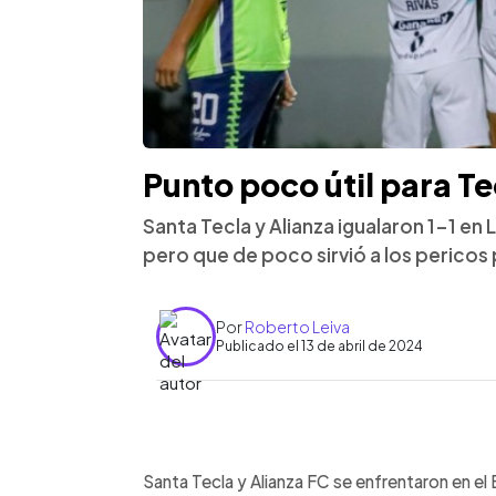
Punto poco útil para Te
Santa Tecla y Alianza igualaron 1-1 en
pero que de poco sirvió a los pericos
Por
Roberto Leiva
Publicado el 13 de abril de 2024
0:00
Facebook
Twitter
►
Escuchar artículo
Santa Tecla y Alianza FC se enfrentaron en el 