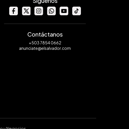
Síguenos
Contáctanos
+503 7854 0662
anunciate@elsalvador.com
ro y Negocios