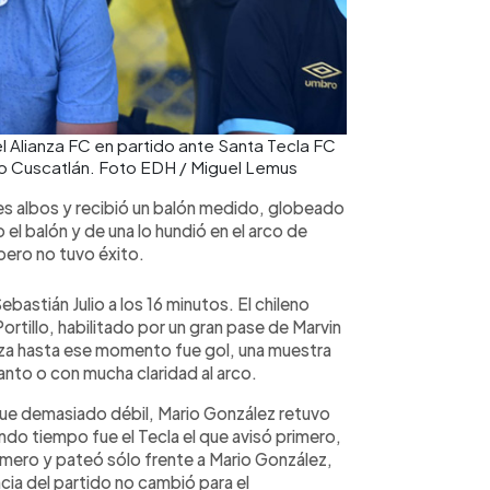
l Alianza FC en partido ante Santa Tecla FC
dio Cuscatlán. Foto EDH / Miguel Lemus
es albos y recibió un balón medido, globeado
el balón y de una lo hundió en el arco de
pero no tuvo éxito.
bastián Julio a los 16 minutos. El chileno
rtillo, habilitado por un gran pase de Marvin
anza hasta ese momento fue gol, una muestra
anto o con mucha claridad al arco.
 fue demasiado débil, Mario González retuvo
ndo tiempo fue el Tecla el que avisó primero,
mero y pateó sólo frente a Mario González,
cia del partido no cambió para el