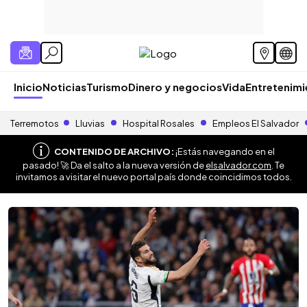
Inicio
Noticias
Turismo
Dinero y negocios
Vida
Entretenim
Terremotos
Lluvias
Hospital Rosales
Empleos El Salvador
CONTENIDO DE ARCHIVO:
¡Estás navegando en el
pasado! 🚀 Da el salto a la nueva versión de
elsalvador.com
. Te
invitamos a visitar el nuevo portal país donde coincidimos todos.