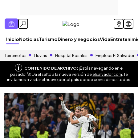
Inicio
Noticias
Turismo
Dinero y negocios
Vida
Entretenim
Terremotos
Lluvias
Hospital Rosales
Empleos El Salvador
CONTENIDO DE ARCHIVO:
¡Estás navegando en el
pasado! 🚀 Da el salto a la nueva versión de
elsalvador.com
. Te
invitamos a visitar el nuevo portal país donde coincidimos todos.