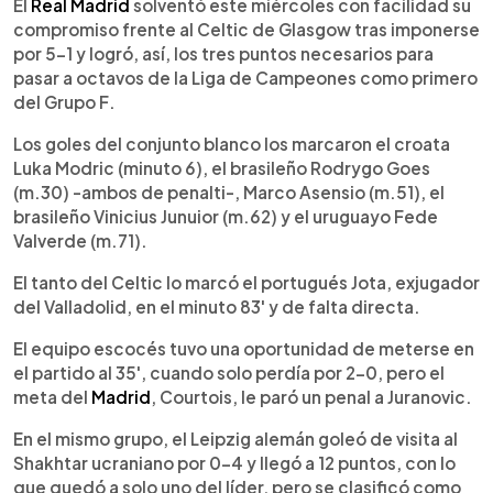
Escuchar artículo
El
Real Madrid
solventó este miércoles con facilidad su
compromiso frente al Celtic de Glasgow tras imponerse
por 5-1 y logró, así, los tres puntos necesarios para
pasar a octavos de la Liga de Campeones como primero
del Grupo F.
Los goles del conjunto blanco los marcaron el croata
Luka Modric (minuto 6), el brasileño Rodrygo Goes
(m.30) -ambos de penalti-, Marco Asensio (m.51), el
brasileño Vinicius Junuior (m.62) y el uruguayo Fede
Valverde (m.71).
El tanto del Celtic lo marcó el portugués Jota, exjugador
del Valladolid, en el minuto 83' y de falta directa.
El equipo escocés tuvo una oportunidad de meterse en
el partido al 35', cuando solo perdía por 2-0, pero el
meta del
Madrid
, Courtois, le paró un penal a Juranovic.
En el mismo grupo, el Leipzig alemán goleó de visita al
Shakhtar ucraniano por 0-4 y llegó a 12 puntos, con lo
que quedó a solo uno del líder, pero se clasificó como