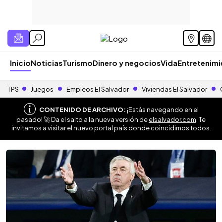
Inicio
Noticias
Turismo
Dinero y negocios
Vida
Entretenim
TPS
Juegos
Empleos El Salvador
Viviendas El Salvador
CONTENIDO DE ARCHIVO:
¡Estás navegando en el
pasado! 🚀 Da el salto a la nueva versión de
elsalvador.com
. Te
invitamos a visitar el nuevo portal país donde coincidimos todos.