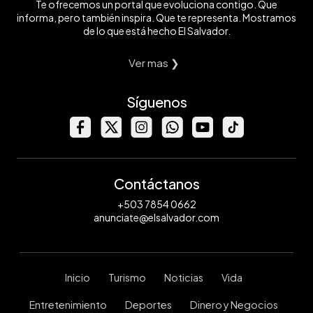
Te ofrecemos un portal que evoluciona contigo. Que
informa, pero también inspira. Que te representa. Mostramos
de lo que está hecho El Salvador.
Ver mas ❯
Síguenos
Contáctanos
+503 7854 0662
anunciate@elsalvador.com
Inicio
Turismo
Noticias
Vida
Entretenimiento
Deportes
Dinero y Negocios