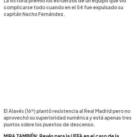
La victoria premió los esfuerzos de un equipo que vio
complicarse todo cuando en el 54 fue expulsado su
capitán Nacho Fernández.
El Alavés (16º) plantó resistencia al Real Madrid pero no
aprovechó su superioridad numérica y está apenas tres
puntos sobre los puestos de descenso.
MIRA TAMBIÉN: Revés para la UEFA en el caso de la