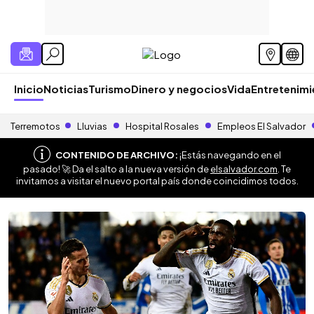
Inicio
Noticias
Turismo
Dinero y negocios
Vida
Entretenim
Terremotos
Lluvias
Hospital Rosales
Empleos El Salvador
CONTENIDO DE ARCHIVO:
¡Estás navegando en el
pasado! 🚀 Da el salto a la nueva versión de
elsalvador.com
. Te
invitamos a visitar el nuevo portal país donde coincidimos todos.