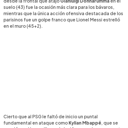
desde la frontal que atajó
Gianluigi Donnarumma
en el
suelo (43) fue la ocasión más clara para los bávaros,
mientras que la única acción ofensiva destacada de los
parisinos fue un golpe franco que Lionel Messi estrelló
en el muro (45+2).
Cierto que al PSG le faltó de inicio un puntal
fundamental en ataque como
Kylian Mbappé
, que se