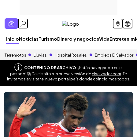
Inicio
Noticias
Turismo
Dinero y negocios
Vida
Entretenim
Terremotos
Lluvias
Hospital Rosales
Empleos El Salvador
CONTENIDO DE ARCHIVO:
¡Estás navegando en el
pasado! 🚀 Da el salto a la nueva versión de
elsalvador.com
. Te
invitamos a visitar el nuevo portal país donde coincidimos todos.