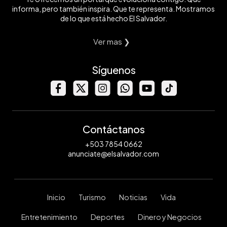
informa, pero también inspira. Que te representa. Mostramos
de lo que está hecho El Salvador.
Ver mas ❯
Síguenos
Contáctanos
+503 7854 0662
anunciate@elsalvador.com
Inicio
Turismo
Noticias
Vida
Entretenimiento
Deportes
Dinero y Negocios