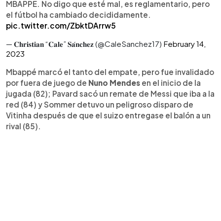
MBAPPÉ. No digo que esté mal, es reglamentario, pero
el fútbol ha cambiado decididamente.
pic.twitter.com/ZbktDArrw5
— 𝐂𝐡𝐫𝐢𝐬𝐭𝐢𝐚𝐧 “𝐂𝐚𝐥𝐞” 𝐒𝐚́𝐧𝐜𝐡𝐞𝐳 (@CaleSanchez17)
February 14,
2023
Mbappé marcó el tanto del empate, pero fue invalidado
por fuera de juego de
Nuno Mendes
en el inicio de la
jugada (82); Pavard sacó un remate de Messi que iba a la
red (84) y Sommer detuvo un peligroso disparo de
Vitinha después de que el suizo entregase el balón a un
rival (85).