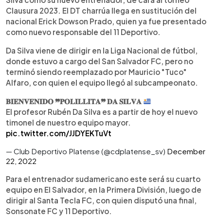
Clausura 2023. El DT charrúa llega en sustitución del
nacional Erick Dowson Prado, quien ya fue presentado
como nuevo responsable del 11 Deportivo.
Da Silva viene de dirigir en la Liga Nacional de fútbol,
donde estuvo a cargo del San Salvador FC, pero no
terminó siendo reemplazado por Mauricio "Tuco"
Alfaro, con quien el equipo llegó al subcampeonato.
𝐁𝐈𝐄𝐍𝐕𝐄𝐍𝐈𝐃𝐎 ❞𝐏𝐎𝐋𝐈𝐋𝐋𝐈𝐓𝐀❞ 𝐃𝐀 𝐒𝐈𝐋𝐕𝐀
El profesor Rubén Da Silva es a partir de hoy el nuevo
timonel de nuestro equipo mayor.
pic.twitter.com/JJDYEKTuVt
— Club Deportivo Platense (@cdplatense_sv)
December
22, 2022
Para el entrenador sudamericano este será su cuarto
equipo en El Salvador, en la Primera División, luego de
dirigir al Santa Tecla FC, con quien disputó una final,
Sonsonate FC y 11 Deportivo.