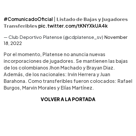
#ComunicadoOficial
| 𝗟𝗶𝘀𝘁𝗮𝗱𝗼 𝗱𝗲 𝗕𝗮𝗷𝗮𝘀 𝘆 𝗝𝘂𝗴𝗮𝗱𝗼𝗿𝗲𝘀
𝗧𝗿𝗮𝗻𝘀𝗳𝗲𝗿𝗶𝗯𝗹𝗲𝘀
pic.twitter.com/tKNYXkUA4k
— Club Deportivo Platense (@cdplatense_sv)
November
18, 2022
Por el momento, Platense no anuncia nuevas
incorporaciones de jugadores. Se mantienen las bajas
de los colombianos Jhon Machado y Brayan Diaz.
Además, de los nacionales: Irvin Herrera y Juan
Barahona. Como transferibles fueron colocados: Rafael
Burgos, Marvin Morales y Elías Martínez.
VOLVER A LA PORTADA