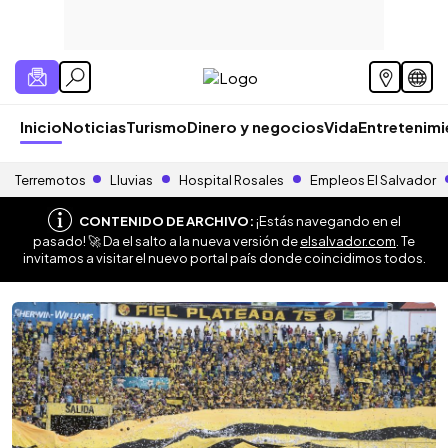
Inicio
Noticias
Turismo
Dinero y negocios
Vida
Entretenim
Terremotos
Lluvias
Hospital Rosales
Empleos El Salvador
CONTENIDO DE ARCHIVO:
¡Estás navegando en el
pasado! 🚀 Da el salto a la nueva versión de
elsalvador.com
. Te
invitamos a visitar el nuevo portal país donde coincidimos todos.