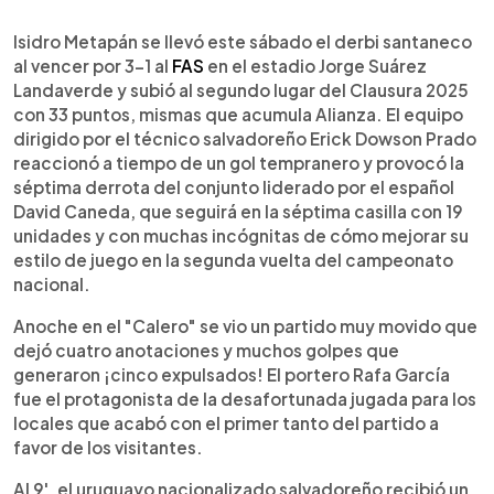
0:00
►
Escuchar artículo
Isidro Metapán se llevó este sábado el derbi santaneco
al vencer por 3-1 al
FAS
en el estadio Jorge Suárez
Landaverde y subió al segundo lugar del Clausura 2025
con 33 puntos, mismas que acumula Alianza. El equipo
dirigido por el técnico salvadoreño Erick Dowson Prado
reaccionó a tiempo de un gol tempranero y provocó la
séptima derrota del conjunto liderado por el español
David Caneda, que seguirá en la séptima casilla con 19
unidades y con muchas incógnitas de cómo mejorar su
estilo de juego en la segunda vuelta del campeonato
nacional.
Anoche en el "Calero" se vio un partido muy movido que
dejó cuatro anotaciones y muchos golpes que
generaron ¡cinco expulsados! El portero Rafa García
fue el protagonista de la desafortunada jugada para los
locales que acabó con el primer tanto del partido a
favor de los visitantes.
Al 9', el uruguayo nacionalizado salvadoreño recibió un