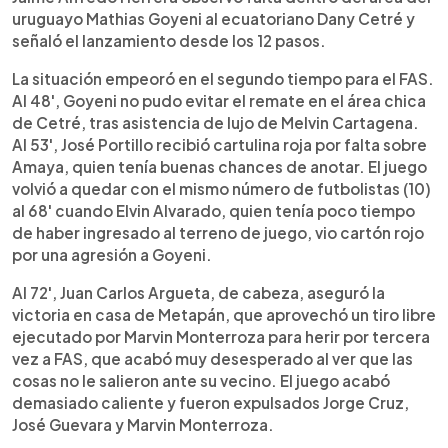
uruguayo Mathias Goyeni al ecuatoriano Dany Cetré y
señaló el lanzamiento desde los 12 pasos.
La situación empeoró en el segundo tiempo para el FAS.
Al 48', Goyeni no pudo evitar el remate en el área chica
de Cetré, tras asistencia de lujo de Melvin Cartagena.
Al 53', José Portillo recibió cartulina roja por falta sobre
Amaya, quien tenía buenas chances de anotar. El juego
volvió a quedar con el mismo número de futbolistas (10)
al 68' cuando Elvin Alvarado, quien tenía poco tiempo
de haber ingresado al terreno de juego, vio cartón rojo
por una agresión a Goyeni.
Al 72', Juan Carlos Argueta, de cabeza, aseguró la
victoria en casa de Metapán, que aprovechó un tiro libre
ejecutado por Marvin Monterroza para herir por tercera
vez a FAS, que acabó muy desesperado al ver que las
cosas no le salieron ante su vecino. El juego acabó
demasiado caliente y fueron expulsados Jorge Cruz,
José Guevara y Marvin Monterroza.