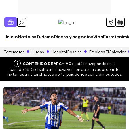
Inicio
Noticias
Turismo
Dinero y negocios
Vida
Entretenim
Terremotos
Lluvias
Hospital Rosales
Empleos El Salvador
CONTENIDO DE ARCHIVO:
¡Estás navegando en el
pasado! 🚀 Da el salto a la nueva versión de
elsalvador.com
. Te
invitamos a visitar el nuevo portal país donde coincidimos todos.