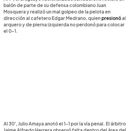
balón de parte de su defensa colombiano Juan
Mosquera y realizó un mal golpeo de la pelota en
dirección al cafetero Edgar Medrano, quien
presionó
al
arquero y de pierna izquierda no perdonó para colocar
el 0-1.
Al 30', Julio Amaya anotó el 1-1 por la vía penal. El árbitro
Jaime Alfredo Herrera observó falta dentro del área del