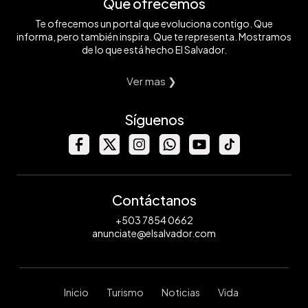
Qué ofrecemos
Te ofrecemos un portal que evoluciona contigo. Que
informa, pero también inspira. Que te representa. Mostramos
de lo que está hecho El Salvador.
Ver mas ❯
Síguenos
Contáctanos
+503 7854 0662
anunciate@elsalvador.com
Inicio
Turismo
Noticias
Vida