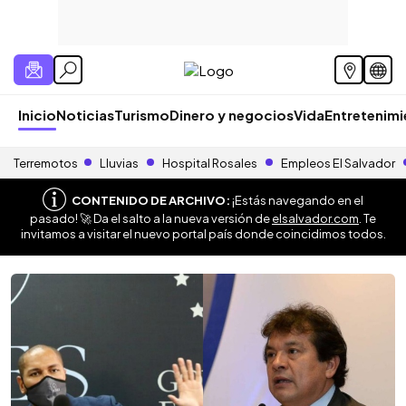
Inicio
Noticias
Turismo
Dinero y negocios
Vida
Entretenim
Terremotos
Lluvias
Hospital Rosales
Empleos El Salvador
CONTENIDO DE ARCHIVO:
¡Estás navegando en el
pasado! 🚀 Da el salto a la nueva versión de
elsalvador.com
. Te
invitamos a visitar el nuevo portal país donde coincidimos todos.