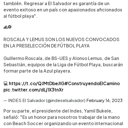
también. Regresar a El Salvador es garantía de un
evento exitoso en un país con apasionados aficionados
al fútbol playa".
🌊⚽️
ROSCALA Y LEMUS SON LOS NUEVOS CONVOCADOS
EN LA PRESELECCIÓN DE FÚTBOL PLAYA
Guillermo Roscala, de BS-UES y Alonso Lemus, de San
Sebastián, equipos de la Liga de Fútbol Playa, buscarán
formar parte de la Azul playera.
💻
https://t.co/QJMtDbeJlG
#ConstruyendoElCamino
pic.twitter.com/dLj1X3tnXr
— INDES El Salvador (@indeselsalvador)
February 16, 2023
Por su parte, el presidente del Indes, Yamil Bukele,
señaló: "Es un honor para nosotros trabajar de la mano
con Beach Soccer organizando un evento internacional