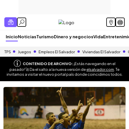
Inicio
Noticias
Turismo
Dinero y negocios
Vida
Entretenim
TPS
Juegos
Empleos El Salvador
Viviendas El Salvador
CONTENIDO DE ARCHIVO:
¡Estás navegando en el
pasado! 🚀 Da el salto a la nueva versión de
elsalvador.com
. Te
invitamos a visitar el nuevo portal país donde coincidimos todos.