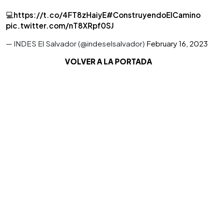
💻
https://t.co/4FT8zHaiyE
#ConstruyendoElCamino
pic.twitter.com/nT8XRpf0SJ
— INDES El Salvador (@indeselsalvador)
February 16, 2023
VOLVER A LA PORTADA