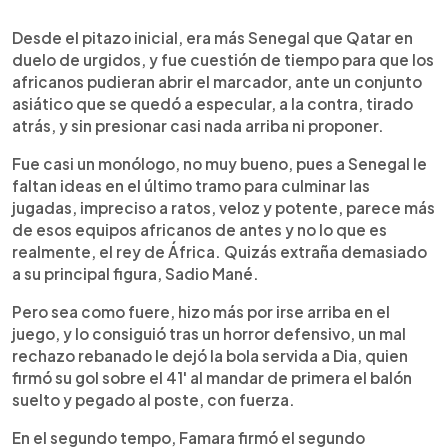
0:00
►
Escuchar artículo
Desde el pitazo inicial, era más Senegal que Qatar en
duelo de urgidos, y fue cuestión de tiempo para que los
africanos pudieran abrir el marcador, ante un conjunto
asiático que se quedó a especular, a la contra, tirado
atrás, y sin presionar casi nada arriba ni proponer.
Fue casi un monólogo, no muy bueno, pues a Senegal le
faltan ideas en el último tramo para culminar las
jugadas, impreciso a ratos, veloz y potente, parece más
de esos equipos africanos de antes y no lo que es
realmente, el rey de África. Quizás extraña demasiado
a su principal figura, Sadio Mané.
Pero sea como fuere, hizo más por irse arriba en el
juego, y lo consiguió tras un horror defensivo, un mal
rechazo rebanado le dejó la bola servida a Dia, quien
firmó su gol sobre el 41' al mandar de primera el balón
suelto y pegado al poste, con fuerza.
En el segundo tempo, Famara firmó el segundo