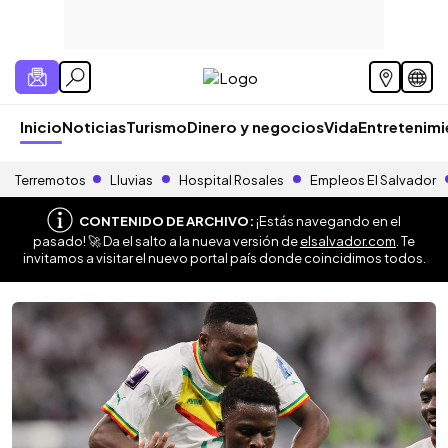
Inicio
Noticias
Turismo
Dinero y negocios
Vida
Entretenim
Terremotos
Lluvias
Hospital Rosales
Empleos El Salvador
CONTENIDO DE ARCHIVO:
¡Estás navegando en el
pasado! 🚀 Da el salto a la nueva versión de
elsalvador.com
. Te
invitamos a visitar el nuevo portal país donde coincidimos todos.