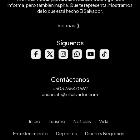
informa, pero también inspira. Que te representa. Mostramos
de lo que está hecho El Salvador.
Ver mas ❯
Síguenos
Contáctanos
+503 7854 0662
anunciate@elsalvador.com
Inicio
Turismo
Noticias
Vida
Entretenimiento
Deportes
Dinero y Negocios