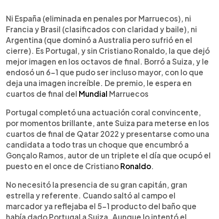
0:00
►
Escuchar artículo
Ni España (eliminada en penales por Marruecos), ni
Francia y Brasil (clasificados con claridad y baile), ni
Argentina (que dominó a Australia pero sufrió en el
cierre). Es Portugal, y sin Cristiano Ronaldo, la que dejó
mejor imagen en los octavos de final. Borró a Suiza, y le
endosó un 6-1 que pudo ser incluso mayor, con lo que
deja una imagen increíble. De premio, le espera en
cuartos de final del
Mundial
Marruecos
Portugal completó una actuación coral convincente,
por momentos brillante, ante Suiza para meterse en los
cuartos de final de Qatar 2022 y presentarse como una
candidata a todo tras un choque que encumbró a
Gonçalo Ramos, autor de un triplete el día que ocupó el
puesto en el once de Cristiano
Ronaldo
.
No necesitó la presencia de su gran capitán, gran
estrella y referente. Cuando saltó al campo el
marcador ya reflejaba el 5-1 producto del baño que
había dado Portugal a Suiza. Aunque lo intentó el