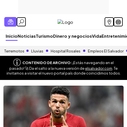
Inicio
Noticias
Turismo
Dinero y negocios
Vida
Entretenim
Terremotos
Lluvias
Hospital Rosales
Empleos El Salvador
CONTENIDO DE ARCHIVO:
¡Estás navegando en el
pasado! 🚀 Da el salto a la nueva versión de
elsalvador.com
. Te
invitamos a visitar el nuevo portal país donde coincidimos todos.