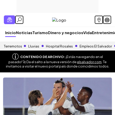
Inicio
Noticias
Turismo
Dinero y negocios
Vida
Entretenim
Terremotos
Lluvias
Hospital Rosales
Empleos El Salvador
CONTENIDO DE ARCHIVO:
¡Estás navegando en el
pasado! 🚀 Da el salto a la nueva versión de
elsalvador.com
. Te
invitamos a visitar el nuevo portal país donde coincidimos todos.