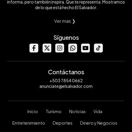
informa, pero también inspira. Que te representa. Mostramos
de lo que está hecho El Salvador.
Ver mas ❯
Síguenos
Contáctanos
+503 7854 0662
anunciate@elsalvador.com
Inicio
Turismo
Noticias
Vida
Entretenimiento
Deportes
Dinero y Negocios