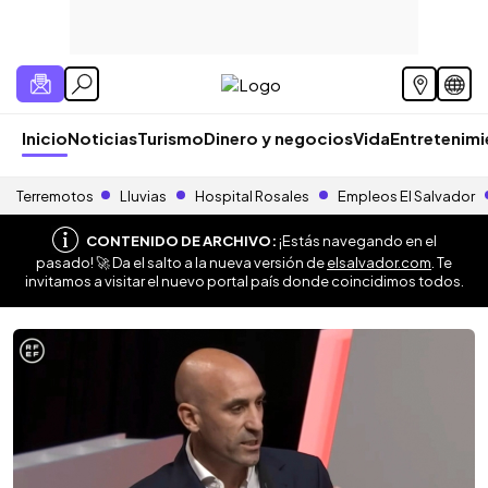
Inicio
Noticias
Turismo
Dinero y negocios
Vida
Entretenim
Terremotos
Lluvias
Hospital Rosales
Empleos El Salvador
CONTENIDO DE ARCHIVO:
¡Estás navegando en el
pasado! 🚀 Da el salto a la nueva versión de
elsalvador.com
. Te
invitamos a visitar el nuevo portal país donde coincidimos todos.