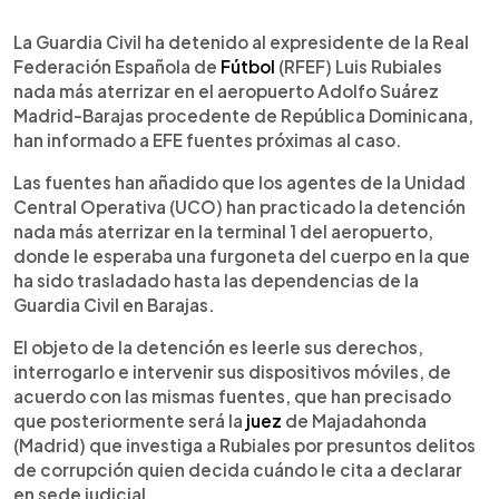
0:00
►
Escuchar artículo
La Guardia Civil ha detenido al expresidente de la Real
Federación Española de
Fútbol
(RFEF) Luis Rubiales
nada más aterrizar en el aeropuerto Adolfo Suárez
Madrid-Barajas procedente de República Dominicana,
han informado a EFE fuentes próximas al caso.
Las fuentes han añadido que los agentes de la Unidad
Central Operativa (UCO) han practicado la detención
nada más aterrizar en la terminal 1 del aeropuerto,
donde le esperaba una furgoneta del cuerpo en la que
ha sido trasladado hasta las dependencias de la
Guardia Civil en Barajas.
El objeto de la detención es leerle sus derechos,
interrogarlo e intervenir sus dispositivos móviles, de
acuerdo con las mismas fuentes, que han precisado
que posteriormente será la
juez
de Majadahonda
(Madrid) que investiga a Rubiales por presuntos delitos
de corrupción quien decida cuándo le cita a declarar
en sede judicial.