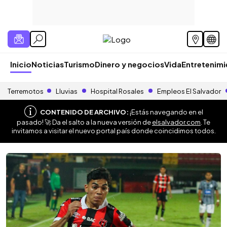
Inicio
Noticias
Turismo
Dinero y negocios
Vida
Entretenim
Terremotos
Lluvias
Hospital Rosales
Empleos El Salvador
CONTENIDO DE ARCHIVO:
¡Estás navegando en el
pasado! 🚀 Da el salto a la nueva versión de
elsalvador.com
. Te
invitamos a visitar el nuevo portal país donde coincidimos todos.