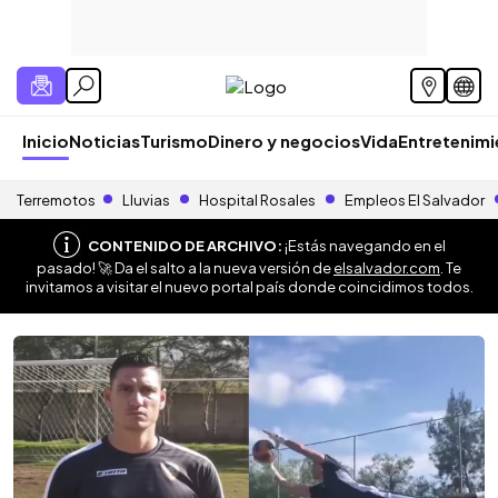
Inicio
Noticias
Turismo
Dinero y negocios
Vida
Entretenim
Terremotos
Lluvias
Hospital Rosales
Empleos El Salvador
CONTENIDO DE ARCHIVO:
¡Estás navegando en el
pasado! 🚀 Da el salto a la nueva versión de
elsalvador.com
. Te
invitamos a visitar el nuevo portal país donde coincidimos todos.