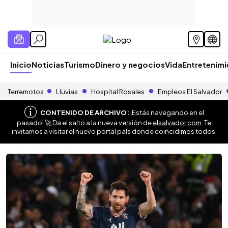
Inicio
Noticias
Turismo
Dinero y negocios
Vida
Entretenim
Terremotos
Lluvias
Hospital Rosales
Empleos El Salvador
CONTENIDO DE ARCHIVO:
¡Estás navegando en el
pasado! 🚀 Da el salto a la nueva versión de
elsalvador.com
. Te
invitamos a visitar el nuevo portal país donde coincidimos todos.