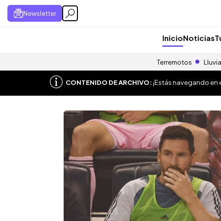
Newsletter
Inicio
Noticias
T
Terremotos
Lluvi
CONTENIDO DE ARCHIVO:
¡Estás navegando en el