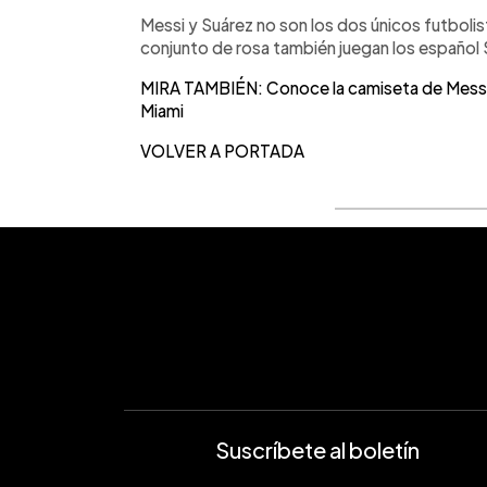
Messi y Suárez no son los dos únicos futbolis
conjunto de rosa también juegan los español 
MIRA TAMBIÉN: Conoce la camiseta de Messi d
Miami
VOLVER A PORTADA
Suscríbete al boletín