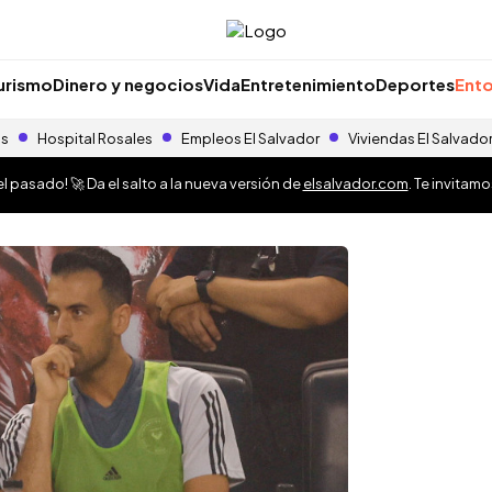
urismo
Dinero y negocios
Vida
Entretenimiento
Deportes
Ento
as
Hospital Rosales
Empleos El Salvador
Viviendas El Salvado
 pasado! 🚀 Da el salto a la nueva versión de
elsalvador.com
. Te invitam