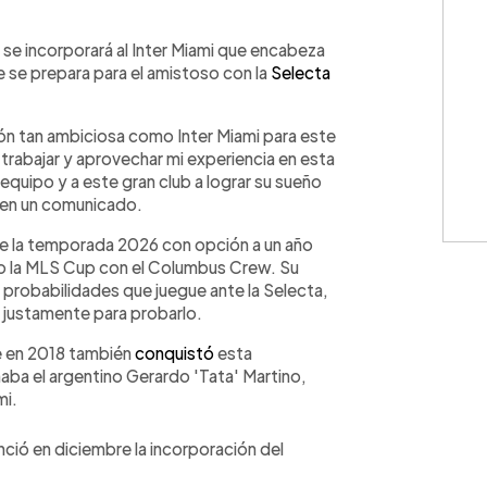
WhatsApp
Copiar link
l se incorporará al Inter Miami que encabeza
e se prepara para el amistoso con la
Selecta
ón tan ambiciosa como Inter Miami para este
 trabajar y aprovechar mi experiencia en esta
quipo y a este gran club a lograr su sueño
a en un comunicado.
 de la temporada 2026 con opción a un año
do la MLS Cup con el Columbus Crew. Su
s probabilidades que juegue ante la Selecta,
l justamente para probarlo.
e en 2018 también
conquistó
esta
aba el argentino Gerardo 'Tata' Martino,
mi.
unció en diciembre la incorporación del