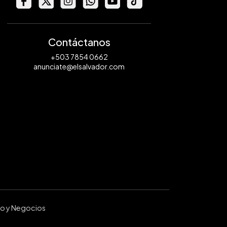
Contáctanos
+503 7854 0662
anunciate@elsalvador.com
ro y Negocios