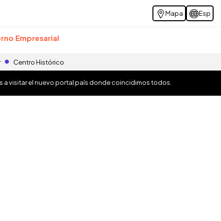
Mapa
Esp
rno Empresarial
r
Centro Histórico
os a visitar el nuevo portal país donde coincidimos todos.