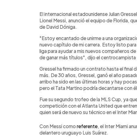
0:00
Facebook
Twitter
►
Escuchar artículo
El internacional estadounidense Julian Gresse
Lionel Messi, anunció el equipo de Florida, qu
de David Dóniga.
"Estoy encantado de unirme a una organizaci
nuevo capítulo de mi carrera. Estoy listo para
liga para ayudar a mis nuevos compañeros de e
de ganar más títulos", dijo el centrocampist
Gressel ha firmado un contrato hasta el final
más. De 30 años, Gressel, ganó el año pasa
arribo ha sido en las últimas horas y hay poca
pero el Tata Martino podría decantarse con é
Fue su segundo trofeo de la MLS Cup, ya qu
competición con el Atlanta United que entren
quien será de nuevo su técnico en el Inter Mia
Con Messi como
referente
, el Inter Miami an
delantero uruguayo Luis Suárez.