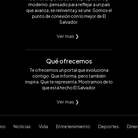
moderno, pensado para reflejar a un país
que avanza, se reinventa y se une. Somos el
punto de conexión con lo mejor de El
Salvador.
Ver mas ❯
Qué ofrecemos
Te ofrecemos un portal que evoluciona
contigo. Que informa, pero también
inspira. Que te representa. Mostramos de lo
que está hecho El Salvador.
Ver mas ❯
smo
Noticias
Vida
Entretenimiento
Deportes
Dine