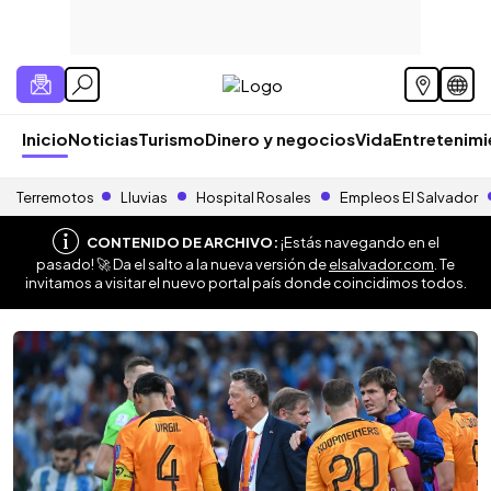
Inicio
Noticias
Turismo
Dinero y negocios
Vida
Entretenim
Terremotos
Lluvias
Hospital Rosales
Empleos El Salvador
CONTENIDO DE ARCHIVO:
¡Estás navegando en el
pasado! 🚀 Da el salto a la nueva versión de
elsalvador.com
. Te
invitamos a visitar el nuevo portal país donde coincidimos todos.