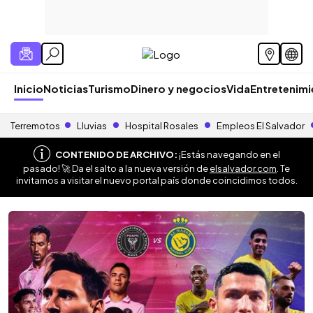
Inicio
Noticias
Turismo
Dinero y negocios
Vida
Entretenim
Terremotos
Lluvias
Hospital Rosales
Empleos El Salvador
CONTENIDO DE ARCHIVO:
¡Estás navegando en el
pasado! 🚀 Da el salto a la nueva versión de
elsalvador.com
. Te
invitamos a visitar el nuevo portal país donde coincidimos todos.