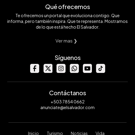
Qué ofrecemos
Te ofrecemos un portal que evoluciona contigo. Que
informa, pero también inspira. Que te representa. Mostramos
de lo que está hecho El Salvador.
Ver mas ❯
Síguenos
Contáctanos
+503 7854 0662
anunciate@elsalvador.com
Inicio
Turismo
Noticias
Vida