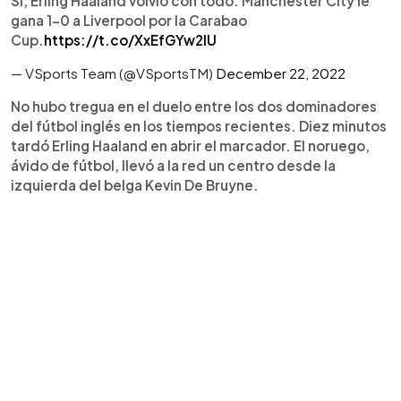
Sí, Erling Haaland volvió con todo. Manchester City le
gana 1-0 a Liverpool por la Carabao
Cup.
https://t.co/XxEfGYw2IU
— VSports Team (@VSportsTM)
December 22, 2022
No hubo tregua en el duelo entre los dos dominadores
del fútbol inglés en los tiempos recientes. Diez minutos
tardó Erling Haaland en abrir el marcador. El noruego,
ávido de fútbol, llevó a la red un centro desde la
izquierda del belga Kevin De Bruyne.