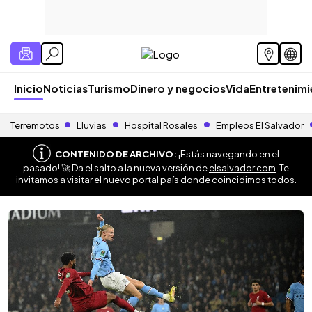
Inicio
Noticias
Turismo
Dinero y negocios
Vida
Entretenim
Terremotos
Lluvias
Hospital Rosales
Empleos El Salvador
CONTENIDO DE ARCHIVO:
¡Estás navegando en el
pasado! 🚀 Da el salto a la nueva versión de
elsalvador.com
. Te
invitamos a visitar el nuevo portal país donde coincidimos todos.