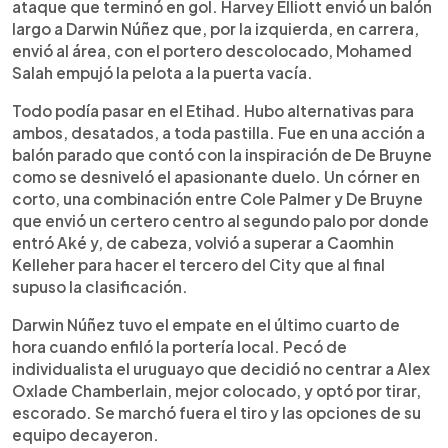
ataque que terminó en gol. Harvey Elliott envió un balón
largo a Darwin Núñez que, por la izquierda, en carrera,
envió al área, con el portero descolocado, Mohamed
Salah empujó la pelota a la puerta vacía.
Todo podía pasar en el Etihad. Hubo alternativas para
ambos, desatados, a toda pastilla. Fue en una acción a
balón parado que contó con la inspiración de De Bruyne
como se desniveló el apasionante duelo. Un córner en
corto, una combinación entre Cole Palmer y De Bruyne
que envió un certero centro al segundo palo por donde
entró Aké y, de cabeza, volvió a superar a Caomhin
Kelleher para hacer el tercero del City que al final
supuso la clasificación.
Darwin Núñez tuvo el empate en el último cuarto de
hora cuando enfiló la portería local. Pecó de
individualista el uruguayo que decidió no centrar a Alex
Oxlade Chamberlain, mejor colocado, y optó por tirar,
escorado. Se marchó fuera el tiro y las opciones de su
equipo decayeron.