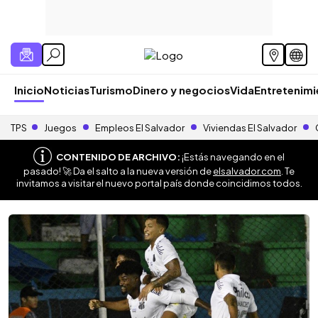
Inicio
Noticias
Turismo
Dinero y negocios
Vida
Entretenim
TPS
Juegos
Empleos El Salvador
Viviendas El Salvador
CONTENIDO DE ARCHIVO:
¡Estás navegando en el
pasado! 🚀 Da el salto a la nueva versión de
elsalvador.com
. Te
invitamos a visitar el nuevo portal país donde coincidimos todos.