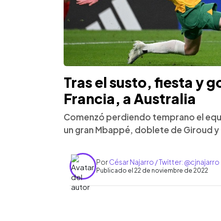
Tras el susto, fiesta y
Francia, a Australia
Comenzó perdiendo temprano el equi
un gran Mbappé, doblete de Giroud y 
Por
César Najarro / Twitter: @cjnajarro
Publicado el 22 de noviembre de 2022
0:00