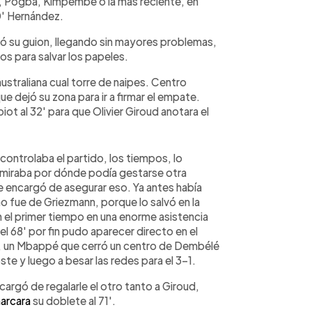
, Pogba, Kimpembe o la más reciente, en
10' Hernández.
uió su guion, llegando sin mayores problemas,
nos para salvar los papeles.
australiana cual torre de naipes. Centro
 dejó su zona para ir a firmar el empate.
iot al 32' para que Olivier Giroud anotara el
o controlaba el partido, los tiempos, lo
e miraba por dónde podía gestarse otra
 encargó de asegurar eso. Ya antes había
no fue de Griezmann, porque lo salvó en la
en el primer tiempo en una enorme asistencia
el 68' por fin pudo aparecer directo en el
o, un Mbappé que cerró un centro de Dembélé
ste y luego a besar las redes para el 3-1.
rgó de regalarle el otro tanto a Giroud,
arcara
su doblete al 71'.