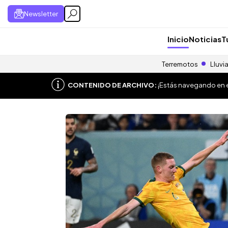
Newsletter
Inicio
Noticias
T
Terremotos
Lluvi
CONTENIDO DE ARCHIVO:
¡Estás navegando en el