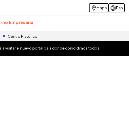
Mapa
Esp
rno Empresarial
r
Centro Histórico
os a visitar el nuevo portal país donde coincidimos todos.