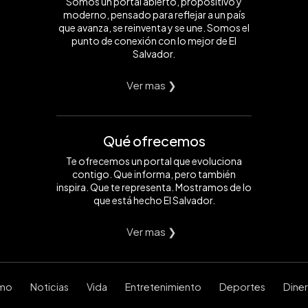
Somos un portal abierto, propositivo y
moderno, pensado para reflejar a un país
que avanza, se reinventa y se une. Somos el
punto de conexión con lo mejor de El
Salvador.
Ver mas ❯
Qué ofrecemos
Te ofrecemos un portal que evoluciona
contigo. Que informa, pero también
inspira. Que te representa. Mostramos de lo
que está hecho El Salvador.
Ver mas ❯
smo
Noticias
Vida
Entretenimiento
Deportes
Dine