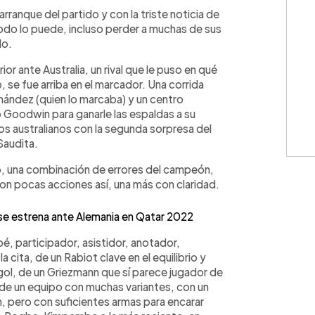
WhatsApp
Copiar link
rranque del partido y con la triste noticia de
odo lo puede, incluso perder a muchas de sus
lo.
r ante Australia, un rival que le puso en qué
, se fue arriba en el marcador. Una corrida
nández (quien lo marcaba) y un centro
Goodwin para ganarle las espaldas a su
los australianos con la segunda sorpresa del
 Saudita.
o, una combinación de errores del campeón,
eron pocas acciones así, una más con claridad.
se estrena ante Alemania en Qatar 2022
é, participador, asistidor, anotador,
a cita, de un Rabiot clave en el equilibrio y
 gol, de un Griezmann que sí parece jugador de
, de un equipo con muchas variantes, con un
 pero con suficientes armas para encarar