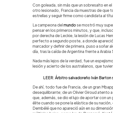
Facebook
Twitter
►
Escuchar artículo
Con goleada, sin más que un sobresalto en el a
otro lesionado, Francia da muestras de que t
estrellas y seguir firme como candidata al títu
La campeona del
mundo
se mostró muy superio
pensar en los primeros minutos, y que, incluso
por derecha de Leckie, la lesión de Lucas Her
perfecto a segundo poste, a donde apareció 
marcador y definir de primera, puso a soñar a
día, tras la caída de Argentina frente a Arabia
Nada más lejos de la verdad, fue un espejism
lesión y acierto de los australianos, que tuvi
LEER: Árbitro salvadoreño Iván Barton 
De ahí, todo fue de Francia, de un gran Mbapp
desequilibrante; de un Olivier Giroud atento a l
que, además, se dio el lujo de aportar con un
élite cuando se pone la elástica de su nación
Dembélé que no apareció aún en su dimensión,