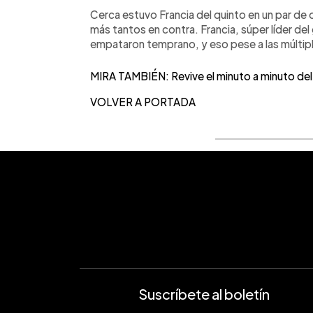
Cerca estuvo Francia del quinto en un par de
más tantos en contra. Francia, súper líder d
empataron temprano, y eso pese a las múltipl
MIRA TAMBIÉN: Revive el minuto a minuto del
VOLVER A PORTADA
Suscríbete al boletín