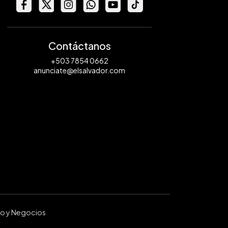
Contáctanos
+503 7854 0662
anunciate@elsalvador.com
ro y Negocios