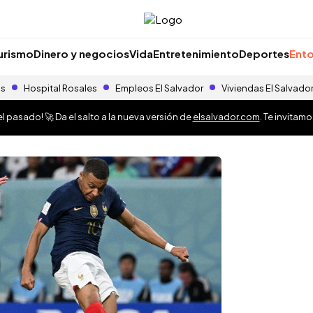
urismo
Dinero y negocios
Vida
Entretenimiento
Deportes
Ento
as
Hospital Rosales
Empleos El Salvador
Viviendas El Salvado
 pasado! 🚀 Da el salto a la nueva versión de
elsalvador.com
. Te invitam