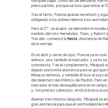
múltiples bajas, como las de Benzemá, Kanté
pleno partido, porque se tuvo que retirar al 
Tras el tanto, Francia apenas se inmutó y sig
obligando a los dobles relevos a los australia
Pero al 27', se acabó, se derrumbó la muralla 
medido del otro Hernández, Theo, y Rabiot que
Tras ello, comenzó la
fiesta
. Asistencia de Rab
de la ventaja.
En un abrir y cerrar de ojos, Francia ya no sol
anímico, sino tamibén el marcador, y ya no s
sorpresota. Y en el complemento, Mbappé se
dejado una bonita asistencia para un gol que 
lñinea un defensa, y también él tuvo el suyo 
del delantero del Atlético de Madrid. Pero en 
marcador el más desequilibrante en el camp
y, con preciso cabezazo, envió la bola a un po
Apenas tres minutos después, Mbappé se enca
gran asistencia para que el centrodelantero
m