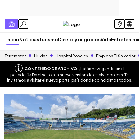
Inicio
Noticias
Turismo
Dinero y negocios
Vida
Entretenim
Terremotos
Lluvias
Hospital Rosales
Empleos El Salvador
CONTENIDO DE ARCHIVO:
¡Estás navegando en el
pasado! 🚀 Da el salto a la nueva versión de
elsalvador.com
. Te
invitamos a visitar el nuevo portal país donde coincidimos todos.