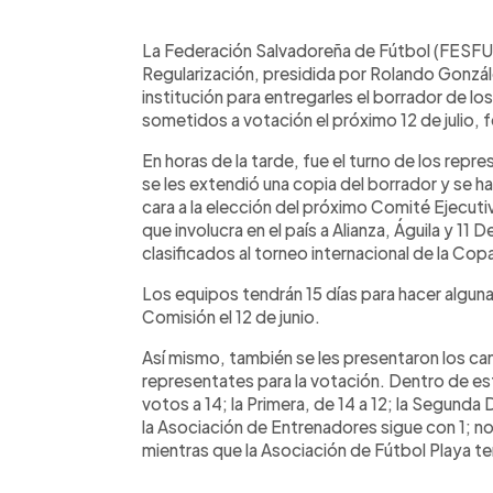
0:00
Facebook
Twitter
►
Escuchar artículo
La Federación Salvadoreña de Fútbol (FESFU
Regularización, presidida por Rolando Gonzále
institución para entregarles el borrador de l
sometidos a votación el próximo 12 de julio, f
En horas de la tarde, fue el turno de los repre
se les extendió una copia del borrador y se 
cara a la elección del próximo Comité Ejecuti
que involucra en el país a Alianza, Águila y 11
clasificados al torneo internacional de la Co
Los equipos tendrán 15 días para hacer alguna 
Comisión el 12 de junio.
Así mismo, también se les presentaron los ca
representates para la votación. Dentro de es
votos a 14; la Primera, de 14 a 12; la Segunda 
la Asociación de Entrenadores sigue con 1; n
mientras que la Asociación de Fútbol Playa ten