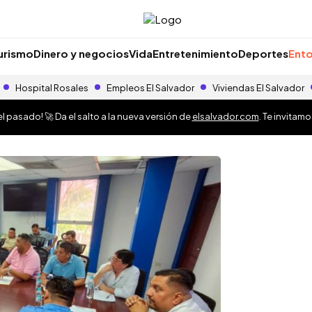
urismo
Dinero y negocios
Vida
Entretenimiento
Deportes
Ento
Hospital Rosales
Empleos El Salvador
Viviendas El Salvador
 pasado! 🚀 Da el salto a la nueva versión de
elsalvador.com
. Te invitam