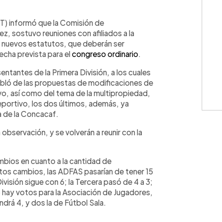
WhatsApp
Copiar link
T) informó que la Comisión de
z, sostuvo reuniones con afiliados a la
os nuevos estatutos, que deberán ser
echa prevista para el
congreso ordinario
.
sentantes de la Primera División, a los cuales
habló de las propuestas de modificaciones de
vo, así como del tema de la multipropiedad,
 Deportivo, los dos últimos, además, ya
pa de la Concacaf.
observación, y se volverán a reunir con la
mbios en cuanto a la cantidad de
tos cambios, las ADFAS pasarían de tener 15
División sigue con 6; la Tercera pasó de 4 a 3;
o hay votos para la Asociación de Jugadores,
drá 4, y dos la de Fútbol Sala.