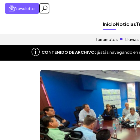
Newsletter
Inicio
Noticias
T
Terremotos
Lluvias
CONTENIDO DE ARCHIVO:
¡Estás navegando en el