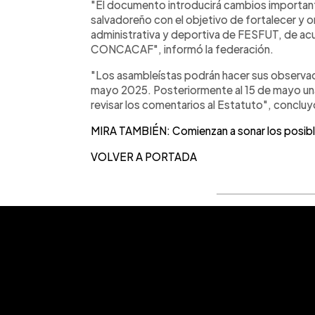
"El documento introducirá cambios important
salvadoreño con el objetivo de fortalecer y or
administrativa y deportiva de FESFUT, de acu
CONCACAF", informó la federación.
"Los asambleístas podrán hacer sus observac
mayo 2025. Posteriormente al 15 de mayo u
revisar los comentarios al Estatuto", concl
MIRA TAMBIÉN: Comienzan a sonar los posibl
VOLVER A PORTADA