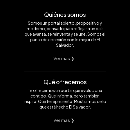
Quiénes somos
Somos un portal abierto, propositivo y
moderno, pensado para reflejar a un país
que avanza, se reinventa y se une. Somos el
punto de conexión con lo mejor de El
Salvador.
Ver mas ❯
Qué ofrecemos
Te ofrecemos un portal que evoluciona
contigo. Que informa, pero también
inspira. Que te representa. Mostramos de lo
que está hecho El Salvador.
Ver mas ❯