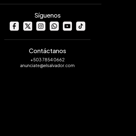
Síguenos
Contáctanos
+503 7854 0662
anunciate@elsalvador.com