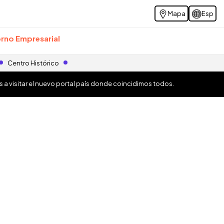
Mapa
Esp
rno Empresarial
Centro Histórico
os a visitar el nuevo portal país donde coincidimos todos.