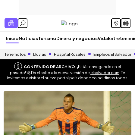
Inicio
Noticias
Turismo
Dinero y negocios
Vida
Entretenim
Terremotos
Lluvias
Hospital Rosales
Empleos El Salvador
CONTENIDO DE ARCHIVO:
¡Estás navegando en el
pasado! 🚀 Da el salto a la nueva versión de
elsalvador.com
. Te
invitamos a visitar el nuevo portal país donde coincidimos todos.