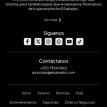
informa, pero también inspira. Que te representa. Mostramos
de lo que está hecho El Salvador.
Ver mas ❯
Síguenos
Contáctanos
+503 7854 0662
anunciate@elsalvador.com
Inicio
Turismo
Noticias
Vida
Entretenimiento
Deportes
Dinero y Negocios