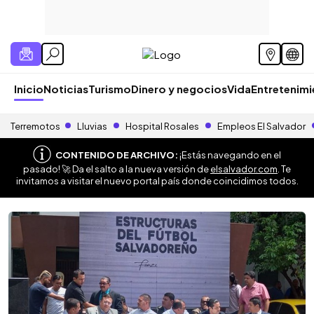
Inicio
Noticias
Turismo
Dinero y negocios
Vida
Entretenim
Terremotos
Lluvias
Hospital Rosales
Empleos El Salvador
CONTENIDO DE ARCHIVO:
¡Estás navegando en el
pasado! 🚀 Da el salto a la nueva versión de
elsalvador.com
. Te
invitamos a visitar el nuevo portal país donde coincidimos todos.