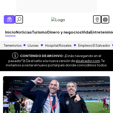
Inicio
Noticias
Turismo
Dinero y negocios
Vida
Entretenim
Terremotos
Lluvias
Hospital Rosales
Empleos El Salvador
CONTENIDO DE ARCHIVO:
¡Estás navegando en el
pasado! 🚀 Da el salto a la nueva versión de
elsalvador.com
. Te
invitamos a visitar el nuevo portal país donde coincidimos todos.