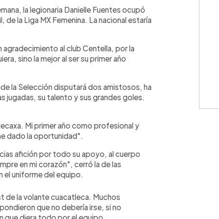
WhatsApp
Copiar link
emana, la legionaria Danielle Fuentes ocupó
 de la Liga MX Femenina. La nacional estaría
n agradecimiento al club Centella, por la
era, sino la mejor al ser su primer año
onde la Selección disputará dos amistosos, ha
as jugadas, su talento y sus grandes goles.
Necaxa. Mi primer año como profesional y
e dado la oportunidad".
cias afición por todo su apoyo, al cuerpo
mpre en mi corazón", cerró la de las
n el uniforme del equipo.
 de la volante cuacatleca. Muchos
pondieron que no debería irse, si no
n que diera todo por el equipo.