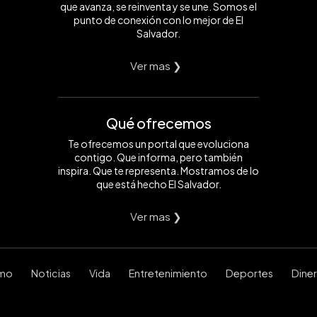
que avanza, se reinventa y se une. Somos el
punto de conexión con lo mejor de El
Salvador.
Ver mas ❯
Qué ofrecemos
Te ofrecemos un portal que evoluciona
contigo. Que informa, pero también
inspira. Que te representa. Mostramos de lo
que está hecho El Salvador.
Ver mas ❯
smo
Noticias
Vida
Entretenimiento
Deportes
Dine