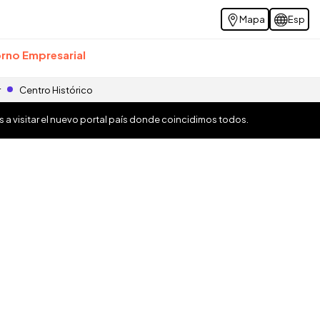
Mapa
Esp
rno Empresarial
r
Centro Histórico
os a visitar el nuevo portal país donde coincidimos todos.