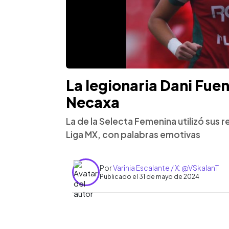
La legionaria Dani Fuen
Necaxa
La de la Selecta Femenina utilizó sus 
Liga MX, con palabras emotivas
Por
Varinia Escalante / X: @VSkalanT
Publicado el 31 de mayo de 2024
0:00