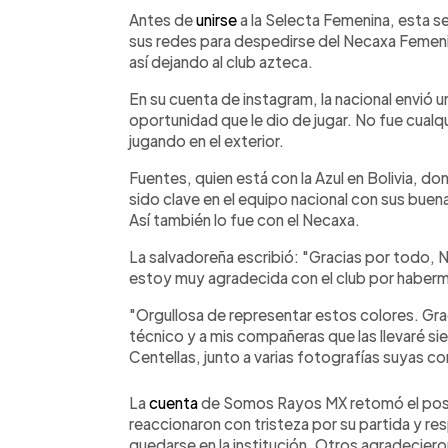
Facebook
Twitter
►
Escuchar artículo
Antes de
unirse
a la Selecta Femenina, esta s
sus redes para despedirse del Necaxa Femenil,
así dejando al club azteca.
En su cuenta de instagram, la nacional envió u
oportunidad que le dio de jugar. No fue cualqui
jugando en el exterior.
Fuentes, quien está con la Azul en Bolivia, d
sido clave en el equipo nacional con sus buen
Así también lo fue con el Necaxa.
La salvadoreña escribió: "Gracias por todo, 
estoy muy agradecida con el club por haberm
"Orgullosa de representar estos colores. Gra
técnico y a mis compañeras que las llevaré sie
Centellas, junto a varias fotografías suyas co
La
cuenta
de Somos Rayos MX retomó el post
reaccionaron con tristeza por su partida y res
quedarse en la institución. Otros agradeciero