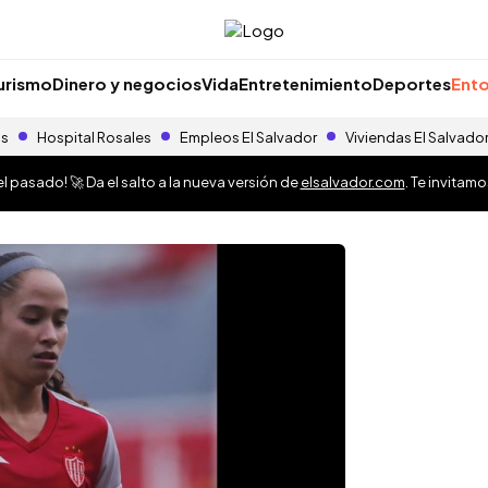
urismo
Dinero y negocios
Vida
Entretenimiento
Deportes
Ento
as
Hospital Rosales
Empleos El Salvador
Viviendas El Salvado
 pasado! 🚀 Da el salto a la nueva versión de
elsalvador.com
. Te invitam