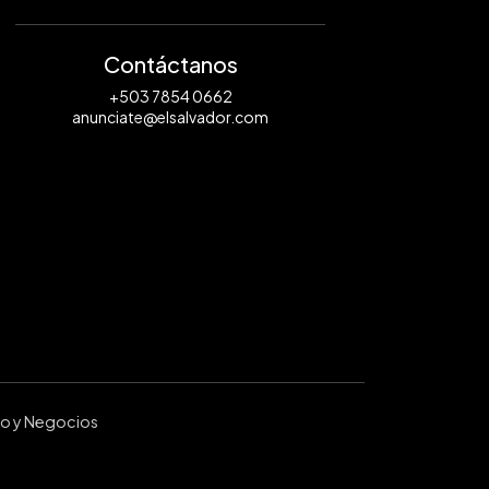
Contáctanos
+503 7854 0662
anunciate@elsalvador.com
ro y Negocios