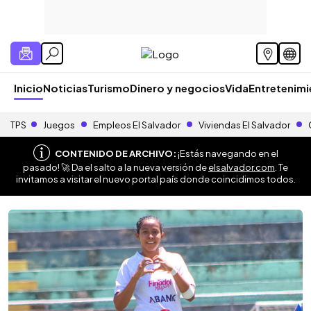
Inicio
Noticias
Turismo
Dinero y negocios
Vida
Entretenim
TPS
Juegos
Empleos El Salvador
Viviendas El Salvador
CONTENIDO DE ARCHIVO:
¡Estás navegando en el
pasado! 🚀 Da el salto a la nueva versión de
elsalvador.com
. Te
invitamos a visitar el nuevo portal país donde coincidimos todos.