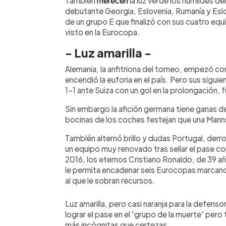
También
merecen
la luz verde los humildes de
debutante Georgia, Eslovenia, Rumanía y Eslo
de un grupo E que finalizó con sus cuatro equ
visto en la Eurocopa.
- Luz amarilla -
Alemania, la anfitriona del torneo, empezó co
encendió la euforia en el país. Pero sus sigu
1-1 ante Suiza con un gol en la prolongación
Sin embargo la afición germana tiene ganas de a
bocinas de los coches festejan que una Manns
También alternó brillo y dudas Portugal, derr
un equipo muy renovado tras sellar el pase 
2016, los eternos Cristiano Ronaldo, de 39 a
le permita encadenar seis Eurocopas marcando,
al que le sobran recursos.
Luz amarilla, pero casi naranja para la defensor
lograr el pase en el 'grupo de la muerte' per
más incógnitas que certezas.