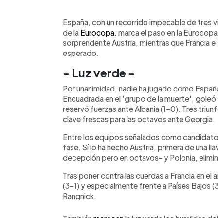
0:00
Facebook
Twitter
►
Escuchar artículo
España, con un recorrido impecable de tres vi
de la
Eurocopa
, marca el paso en la Eurocopa
sorprendente Austria, mientras que Francia e 
esperado.
- Luz verde -
Por unanimidad, nadie ha jugado como España
Encuadrada en el 'grupo de la muerte', goleó a
reservó fuerzas ante Albania (1-0). Tres triun
clave frescas para las octavos ante Georgia.
Entre los equipos señalados como candidatos al
fase. Sí lo ha hecho Austria, primera de una lla
decepción pero en octavos- y Polonia, elimi
Tras poner contra las cuerdas a Francia en el 
(3-1) y especialmente frente a Países Bajos (3
Rangnick.