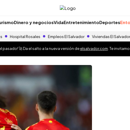
urismo
Dinero y negocios
Vida
Entretenimiento
Deportes
Ento
as
Hospital Rosales
Empleos El Salvador
Viviendas El Salvado
 pasado! 🚀 Da el salto a la nueva versión de
elsalvador.com
. Te invitam