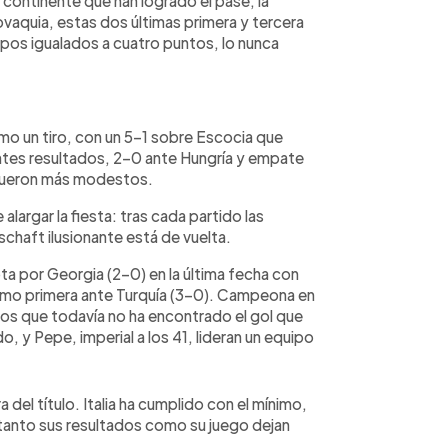
l continente que han logrado el pase; la
vaquia, estas dos últimas primera y tercera
ipos igualados a cuatro puntos, lo nunca
mo un tiro, con un 5-1 sobre Escocia que
ientes resultados, 2-0 ante Hungría y empate
, fueron más modestos.
largar la fiesta: tras cada partido las
chaft ilusionante está de vuelta.
ota por Georgia (2-0) en la última fecha con
como primera ante Turquía (3-0). Campeona en
ños que todavía no ha encontrado el gol que
 y Pepe, imperial a los 41, lideran un equipo
a del título. Italia ha cumplido con el mínimo,
o tanto sus resultados como su juego dejan