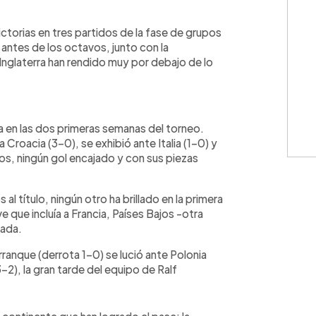
WhatsApp
Copiar link
ctorias en tres partidos de la fase de grupos
 antes de los octavos, junto con la
Inglaterra han rendido muy por debajo de lo
 en las dos primeras semanas del torneo.
 Croacia (3-0), se exhibió ante Italia (1-0) y
fos, ningún gol encajado y con sus piezas
 título, ningún otro ha brillado en la primera
ve que incluía a Francia, Países Bajos -otra
nada.
arranque (derrota 1-0) se lució ante Polonia
-2), la gran tarde del equipo de Ralf