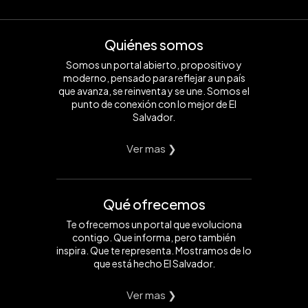
Quiénes somos
Somos un portal abierto, propositivo y
moderno, pensado para reflejar a un país
que avanza, se reinventa y se une. Somos el
punto de conexión con lo mejor de El
Salvador.
Ver mas ❯
Qué ofrecemos
Te ofrecemos un portal que evoluciona
contigo. Que informa, pero también
inspira. Que te representa. Mostramos de lo
que está hecho El Salvador.
Ver mas ❯