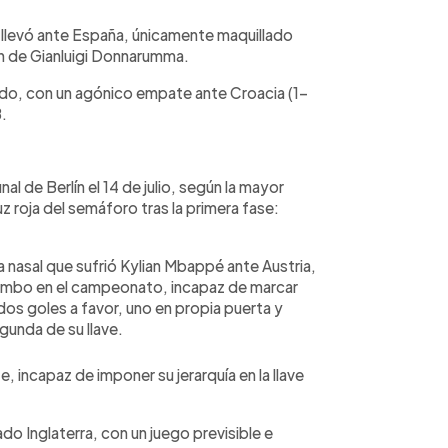
 llevó ante España, únicamente maquillado
ión de Gianluigi Donnarumma.
tido, con un agónico empate ante Croacia (1-
.
nal de Berlín el 14 de julio, según la mayor
z roja del semáforo tras la primera fase:
ra nasal que sufrió Kylian Mbappé ante Austria,
 rumbo en el campeonato, incapaz de marcar
dos goles a favor, uno en propia puerta y
unda de su llave.
 incapaz de imponer su jerarquía en la llave
do Inglaterra, con un juego previsible e