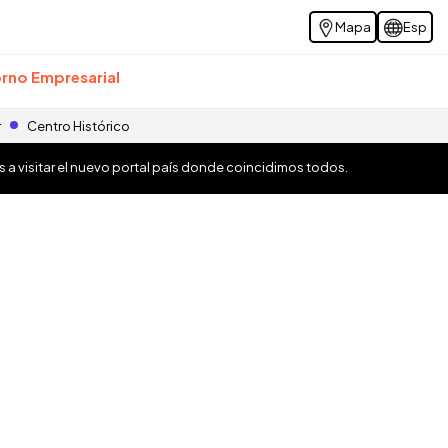
Mapa
Esp
rno Empresarial
r
Centro Histórico
os a visitar el nuevo portal país donde coincidimos todos.