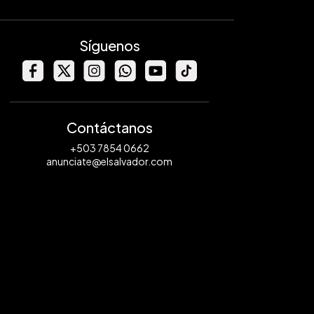
Síguenos
Contáctanos
+503 7854 0662
anunciate@elsalvador.com