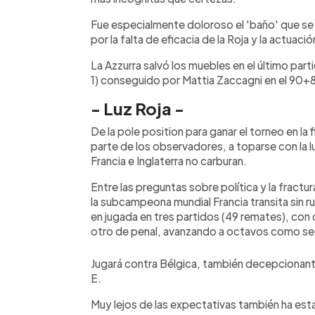
Fue especialmente doloroso el 'baño' que se
por la falta de eficacia de la Roja y la actuac
La Azzurra salvó los muebles en el último par
1) conseguido por Mattia Zaccagni en el 90+8
- Luz Roja -
De la pole position para ganar el torneo en la fi
parte de los observadores, a toparse con la lu
Francia e Inglaterra no carburan.
Entre las preguntas sobre política y la fractu
la subcampeona mundial Francia transita sin
en jugada en tres partidos (49 remates), con 
otro de penal, avanzando a octavos como seg
Jugará contra Bélgica, también decepcionante,
E.
Muy lejos de las expectativas también ha esta