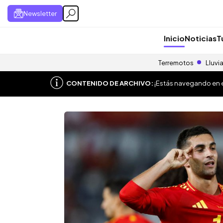
Newsletter
Inicio
Noticias
T
Terremotos
Lluvi
CONTENIDO DE ARCHIVO:
¡Estás navegando en el