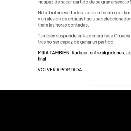
incapaz de sacar partido de su gran arsenal o
Ni fútbol ni resultados, solo un triunfo por l
y un aluvión de críticas hacia su seleccionad
tiene las horas contadas.
También suspende en la primera fase Croacia, 
tras no ser capaz de ganar un partido.
MIRA TAMBIÉN: Rudiger, entre algodones, apu
final
VOLVER A PORTADA