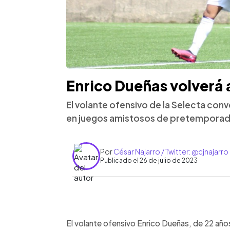
Enrico Dueñas volverá a
El volante ofensivo de la Selecta conv
en juegos amistosos de pretemporada
Por
César Najarro / Twitter: @cjnajarro
Publicado el 26 de julio de 2023
0:00
Facebook
Twitter
►
Escuchar artículo
El volante ofensivo Enrico Dueñas, de 22 años