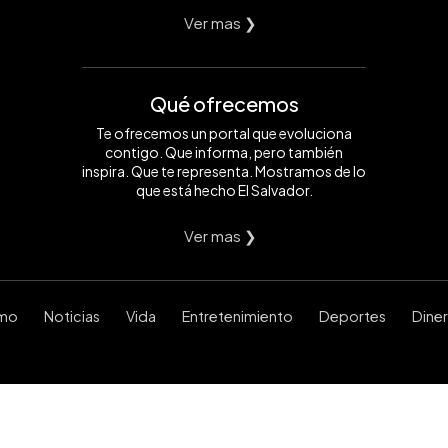
Ver mas ❯
Qué ofrecemos
Te ofrecemos un portal que evoluciona
contigo. Que informa, pero también
inspira. Que te representa. Mostramos de lo
que está hecho El Salvador.
Ver mas ❯
smo
Noticias
Vida
Entretenimiento
Deportes
Dine