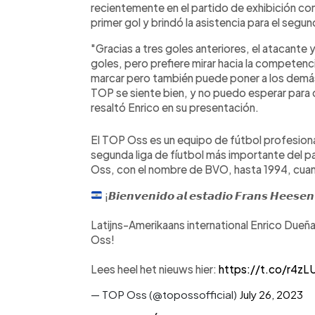
recientemente en el partido de exhibición con
primer gol y brindó la asistencia para el segu
"Gracias a tres goles anteriores, el atacante
goles, pero prefiere mirar hacia la competencia
marcar pero también puede poner a los demás
TOP se siente bien, y no puedo esperar para 
resaltó Enrico en su presentación.
El TOP Oss es un equipo de fútbol profesional 
segunda liga de fíutbol más importante del pa
Oss, con el nombre de BVO, hasta 1994, cu
¡𝘽𝙞𝙚𝙣𝙫𝙚𝙣𝙞𝙙𝙤 𝙖𝙡 𝙚𝙨𝙩𝙖𝙙𝙞𝙤 𝙁𝙧𝙖𝙣𝙨 𝙃𝙚𝙚𝙨𝙚𝙣
Latijns-Amerikaans international Enrico Dueñ
Oss!
Lees heel het nieuws hier:
https://t.co/r4z
— TOP Oss (@topossofficial)
July 26, 2023