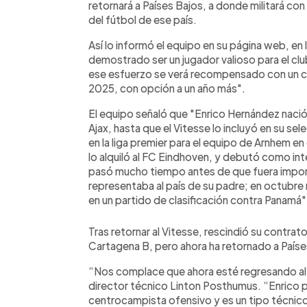
retornará a Países Bajos, a donde militará co
del fútbol de ese país.
Así lo informó el equipo en su página web, en
demostrado ser un jugador valioso para el clu
ese esfuerzo se verá recompensado con un c
2025, con opción a un año más".
El equipo señaló que "Enrico Hernández nació 
Ajax, hasta que el Vitesse lo incluyó en su s
en la liga premier para el equipo de Arnhem en
lo alquiló al FC Eindhoven, y debutó como in
pasó mucho tiempo antes de que fuera import
representaba al país de su padre; en octubre m
en un partido de clasificación contra Panamá"
Tras retornar al Vitesse, rescindió su contrat
Cartagena B, pero ahora ha retornado a Paíse
“Nos complace que ahora esté regresando al 
director técnico Linton Posthumus. “Enrico
centrocampista ofensivo y es un tipo técnico 