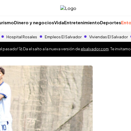
urismo
Dinero y negocios
Vida
Entretenimiento
Deportes
Ento
Hospital Rosales
Empleos El Salvador
Viviendas El Salvador
 pasado! 🚀 Da el salto a la nueva versión de
elsalvador.com
. Te invitam