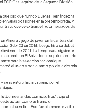
n el TOP Oss, equipo de la Segunda División
 la que dijo que "Enrico Dueñas Hernández ha
b en varias ocasiones en la pretemporada, y
ontrato que se extiende hasta mediados de
en Almere y jugó de joven en la cantera del
elección Sub-23 en 2018. Luego hizo su debut
 el invierno de 2021. La temporada siguiente
ternacional con El Salvador en septiembre. No
ante para la selección nacional que
arcó el único y por lo tanto gol de la victoria
.
o y se aventuró hacia España, con el
s Bajos.
fútbol neerlandés con nosotros”, dijo el
 puede actuar como extremo o
con un buen tiro. Eso fue claramente visible