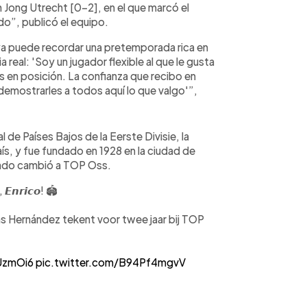
 Jong Utrecht [0-2], en el que marcó el
ndo”, publicó el equipo.
 ya puede recordar una pretemporada rica en
 real: 'Soy un jugador flexible al que le gusta
 en posición. La confianza que recibo en
demostrarles a todos aquí lo que valgo'”,
de Países Bajos de la Eerste Divisie, la
ís, y fue fundado en 1928 en la ciudad de
ando cambió a TOP Oss.
, 𝙀𝙣𝙧𝙞𝙘𝙤!
🏟️
as Hernández tekent voor twee jaar bij TOP
LUzmOi6
pic.twitter.com/B94Pf4mgvV