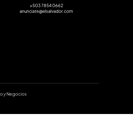
+503 7854 0662
anunciate@elsalvador.com
ro y Negocios