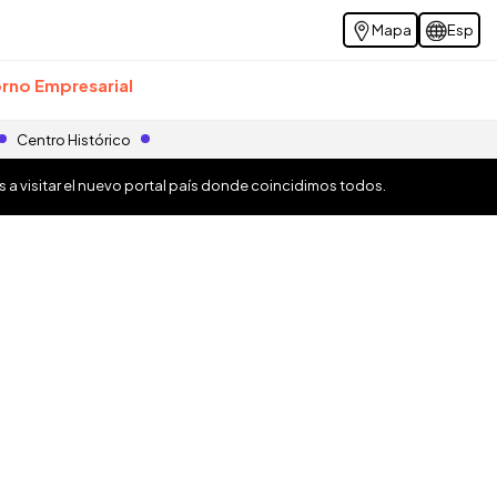
Mapa
Esp
rno Empresarial
Centro Histórico
os a visitar el nuevo portal país donde coincidimos todos.