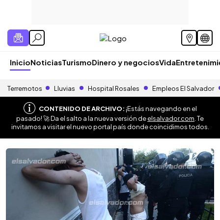
Inicio
Noticias
Turismo
Dinero y negocios
Vida
Entretenim
Terremotos
Lluvias
Hospital Rosales
Empleos El Salvador
CONTENIDO DE ARCHIVO:
¡Estás navegando en el
pasado! 🚀 Da el salto a la nueva versión de
elsalvador.com
. Te
invitamos a visitar el nuevo portal país donde coincidimos todos.