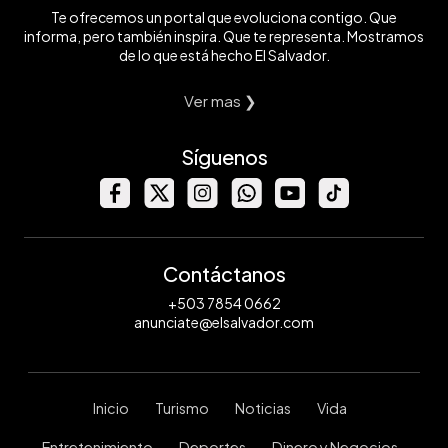
Te ofrecemos un portal que evoluciona contigo. Que
informa, pero también inspira. Que te representa. Mostramos
de lo que está hecho El Salvador.
Ver mas ❯
Síguenos
Contáctanos
+503 7854 0662
anunciate@elsalvador.com
Inicio
Turismo
Noticias
Vida
Entretenimiento
Deportes
Dinero y Negocios