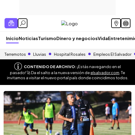
Inicio
Noticias
Turismo
Dinero y negocios
Vida
Entretenim
Terremotos
Lluvias
Hospital Rosales
Empleos El Salvador
CONTENIDO DE ARCHIVO:
¡Estás navegando en el
pasado! 🚀 Da el salto a la nueva versión de
elsalvador.com
. Te
invitamos a visitar el nuevo portal país donde coincidimos todos.