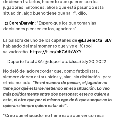
debiesen tratarlos, hacen lo que quieren con los
jugadores. Entonces, ahora que está pasando esta
situación, algo bueno tiene que salir", dijo.
.
@CerenDarwin
: "Espero que los que toman las
decisiones piensen en los jugadores".
La palabra de uno de los capitanes de
@LaSelecta_SLV
hablando del mal momento que vive el fútbol
salvadoreño.
https://t.co/oKC6tlxWXY
— Deporte Total USA (@deportetotalusa)
July 20, 2022
No dejó de lado recordar que, como futbolistas,
siempre deben estar unidos y jalar -sin distinción- para
el mismo lado.
"En mi manera de pensar, el jugador no
tiene por qué estarse metiendo en esa situación. Lo veo
más políticamente entre dos personas: este no quiere a
este, el otro que por el mismo ego de él que aunque no lo
quieran siempre quiere estar ahí".
"Creo que el jugador no tiene nada que ver con esa