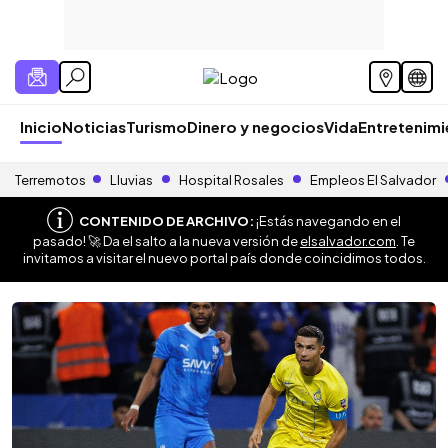
Inicio
Noticias
Turismo
Dinero y negocios
Vida
Entretenim
Terremotos
Lluvias
Hospital Rosales
Empleos El Salvador
CONTENIDO DE ARCHIVO:
¡Estás navegando en el
pasado! 🚀 Da el salto a la nueva versión de
elsalvador.com
. Te
invitamos a visitar el nuevo portal país donde coincidimos todos.