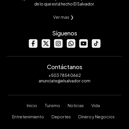
de lo que está hecho El Salvador.
Ver mas ❯
Síguenos
Contáctanos
+503 7854 0662
anunciate@elsalvador.com
Inicio
Turismo
Noticias
Vida
Entretenimiento
Deportes
Dinero y Negocios