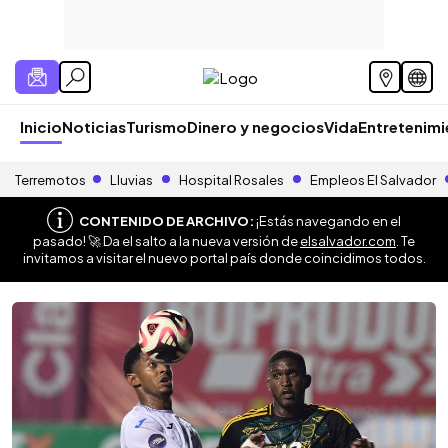
Inicio
Noticias
Turismo
Dinero y negocios
Vida
Entretenim
Terremotos
Lluvias
Hospital Rosales
Empleos El Salvador
CONTENIDO DE ARCHIVO:
¡Estás navegando en el
pasado! 🚀 Da el salto a la nueva versión de
elsalvador.com
. Te
invitamos a visitar el nuevo portal país donde coincidimos todos.