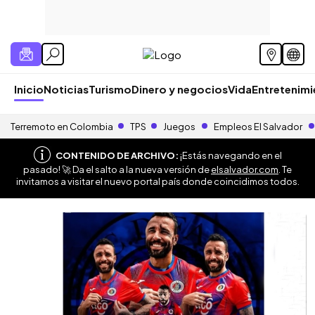
Inicio
Noticias
Turismo
Dinero y negocios
Vida
Entretenim
Terremoto en Colombia
TPS
Juegos
Empleos El Salvador
CONTENIDO DE ARCHIVO:
¡Estás navegando en el
pasado! 🚀 Da el salto a la nueva versión de
elsalvador.com
. Te
invitamos a visitar el nuevo portal país donde coincidimos todos.