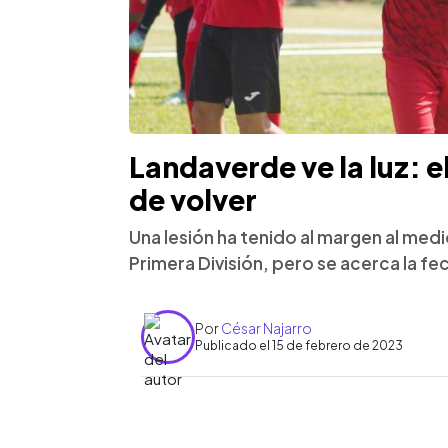
Landaverde ve la luz: e
de volver
Una lesión ha tenido al margen al me
Primera División, pero se acerca la fe
Por
César Najarro
Publicado el 15 de febrero de 2023
0:00