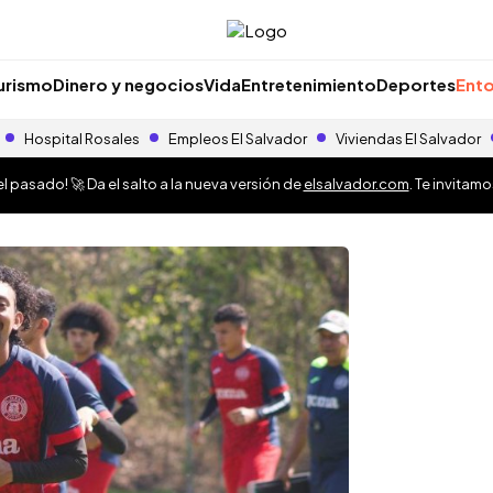
urismo
Dinero y negocios
Vida
Entretenimiento
Deportes
Ento
Hospital Rosales
Empleos El Salvador
Viviendas El Salvador
 pasado! 🚀 Da el salto a la nueva versión de
elsalvador.com
. Te invitam