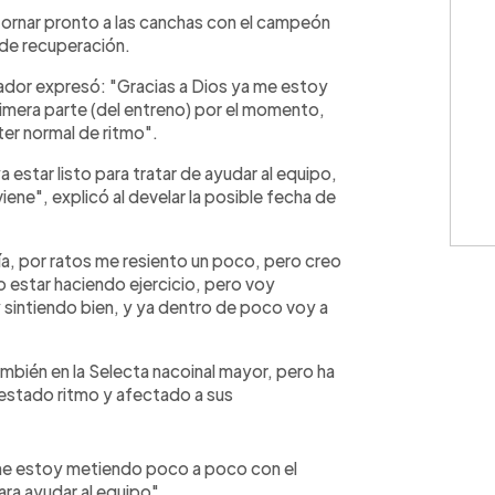
WhatsApp
Copiar link
tornar pronto a las canchas con el campeón
de recuperación.
ador expresó: "Gracias a Dios ya me estoy
imera parte (del entreno) por el momento,
er normal de ritmo".
 estar listo para tratar de ayudar al equipo,
iene", explicó al develar la posible fecha de
ía, por ratos me resiento un poco, pero creo
 estar haciendo ejercicio, pero voy
sintiendo bien, y ya dentro de poco voy a
ambién en la Selecta nacoinal mayor, pero ha
restado ritmo y afectado a sus
 me estoy metiendo poco a poco con el
ara ayudar al equipo".