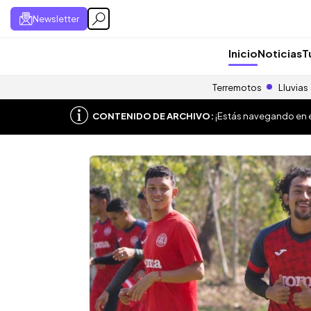
Newsletter
Inicio
Noticias
T
Terremotos
Lluvias
CONTENIDO DE ARCHIVO:
¡Estás navegando en el