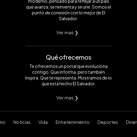
moderno, pensado para reflejar a un país
que avanza, se reinventa y se une. Somos el
punto de conexión con lo mejor de El
Salvador.
Ver mas ❯
Qué ofrecemos
Te ofrecemos un portal que evoluciona
contigo. Que informa, pero también
inspira. Que te representa. Mostramos de lo
que está hecho El Salvador.
Ver mas ❯
smo
Noticias
Vida
Entretenimiento
Deportes
Dine