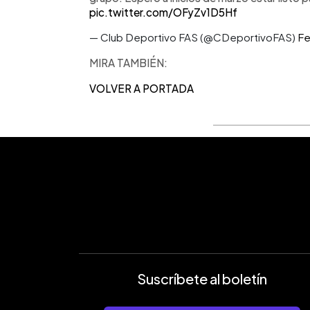
pic.twitter.com/OFyZv1D5Hf
— Club Deportivo FAS (@CDeportivoFAS)
Fe
MIRA TAMBIÉN:
VOLVER A PORTADA
Suscríbete al boletín