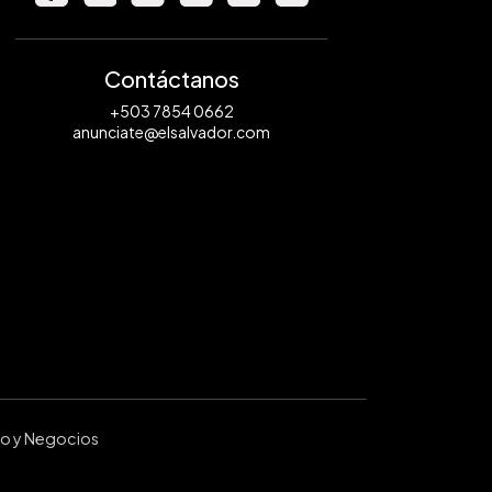
Contáctanos
+503 7854 0662
anunciate@elsalvador.com
ro y Negocios