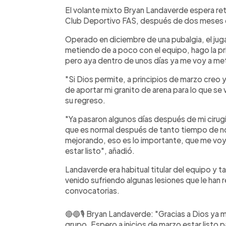
Facebook
Twitter
►
Escuchar artículo
El volante mixto Bryan Landaverde espera re
Club Deportivo FAS, después de dos meses 
Operado en diciembre de una pubalgia, el jug
metiendo de a poco con el equipo, hago la pr
pero aya dentro de unos días ya me voy a met
"Si Dios permite, a principios de marzo creo ya
de aportar mi granito de arena para lo que se v
su regreso.
"Ya pasaron algunos días después de mi cirug
que es normal después de tanto tiempo de no
mejorando, eso es lo importante, que me voy 
estar listo", añadió.
Landaverde era habitual titular del equipo y t
venido sufriendo algunas lesiones que le han 
convocatorias.
🔴🔵🎙 Bryan Landaverde: "Gracias a Dios ya
grupo. Espero a inicios de marzo estar listo p