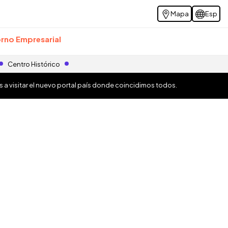
Mapa
Esp
rno Empresarial
Centro Histórico
os a visitar el nuevo portal país donde coincidimos todos.