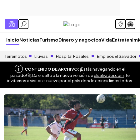
Inicio
Noticias
Turismo
Dinero y negocios
Vida
Entretenim
Terremotos
Lluvias
Hospital Rosales
Empleos El Salvador
CONTENIDO DE ARCHIVO:
¡Estás navegando en el
pasado! 🚀 Da el salto a la nueva versión de
elsalvador.com
. Te
invitamos a visitar el nuevo portal país donde coincidimos todos.