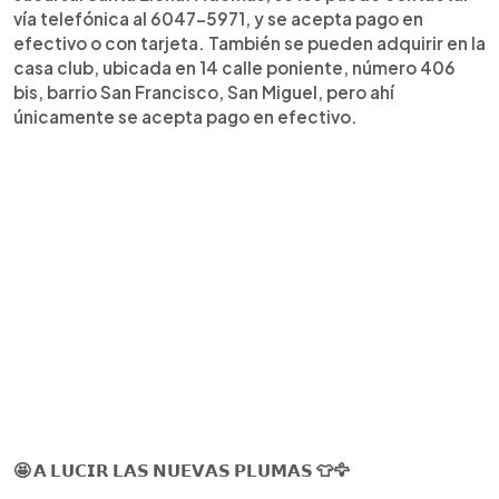
vía telefónica al 6047-5971, y se acepta pago en
efectivo o con tarjeta. También se pueden adquirir en la
casa club, ubicada en 14 calle poniente, número 406
bis, barrio San Francisco, San Miguel, pero ahí
únicamente se acepta pago en efectivo.
🤩 𝗔 𝗟𝗨𝗖𝗜𝗥 𝗟𝗔𝗦 𝗡𝗨𝗘𝗩𝗔𝗦 𝗣𝗟𝗨𝗠𝗔𝗦 👕🦅