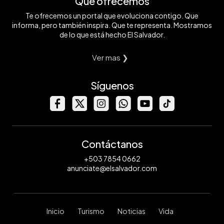
Qué ofrecemos
Te ofrecemos un portal que evoluciona contigo. Que
informa, pero también inspira. Que te representa. Mostramos
de lo que está hecho El Salvador.
Ver mas ❯
Síguenos
Contáctanos
+503 7854 0662
anunciate@elsalvador.com
Inicio
Turismo
Noticias
Vida