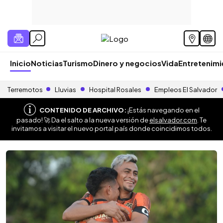
Inicio
Noticias
Turismo
Dinero y negocios
Vida
Entretenim
Terremotos
Lluvias
Hospital Rosales
Empleos El Salvador
CONTENIDO DE ARCHIVO:
¡Estás navegando en el
pasado! 🚀 Da el salto a la nueva versión de
elsalvador.com
. Te
invitamos a visitar el nuevo portal país donde coincidimos todos.