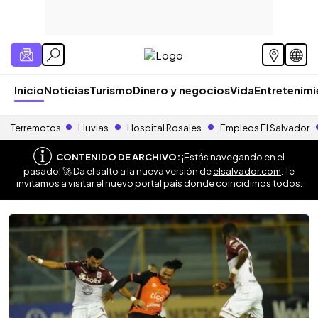
Inicio
Noticias
Turismo
Dinero y negocios
Vida
Entretenim
Terremotos
Lluvias
Hospital Rosales
Empleos El Salvador
CONTENIDO DE ARCHIVO:
¡Estás navegando en el
pasado! 🚀 Da el salto a la nueva versión de
elsalvador.com
. Te
invitamos a visitar el nuevo portal país donde coincidimos todos.