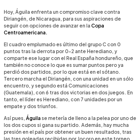
0:00
►
Escuchar artículo
Hoy, Águila enfrenta un compromiso clave contra
Diriangén, de Nicaragua, para sus aspiraciones de
seguir con opciones de avanzar en la
Copa
Centroamericana.
El cuadro emplumado es último del grupo C con 0
puntos tras la derrota por 0-2 ante Herediano, y
comparte ese lugar con el Real España hondureño, que
también no conoce lo que es sumar puntos pero ya
perdió dos partidos, por lo que está en el sótano.
Tercero marcha el Diriangén, con una unidad en un sólo
encuentro, y segundo está Comunicaciones
(Guatemala), con 6 tras dos victorias en dos juegos. En
tanto, el líder es Herediano, con 7 unidades por un
empate y dos triunfos.
Así pues,
Águila
se metería de lleno a la pelea por uno de
los dos cupos si gana su partido. Además, hay mucha
presión en el país por obtener un buen resultados, tras
las tres goleadas recibidas por Jocoro en este torneo,