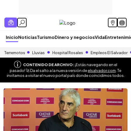
Inicio
Noticias
Turismo
Dinero y negocios
Vida
Entretenim
Terremotos
Lluvias
Hospital Rosales
Empleos El Salvador
CONTENIDO DE ARCHIVO:
¡Estás navegando en el
pasado! 🚀 Da el salto a la nueva versión de
elsalvador.com
. Te
invitamos a visitar el nuevo portal país donde coincidimos todos.