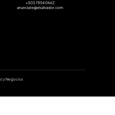
+503 7854 0662
anunciate@elsalvador.com
ro y Negocios