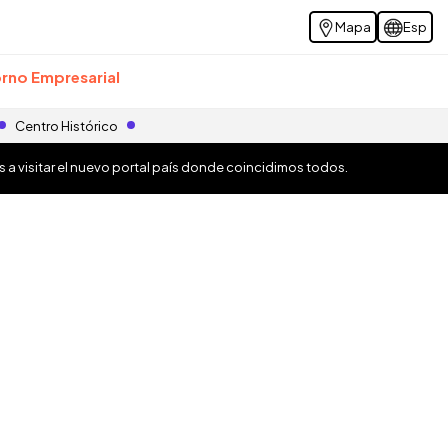
Mapa
Esp
rno Empresarial
Centro Histórico
os a visitar el nuevo portal país donde coincidimos todos.