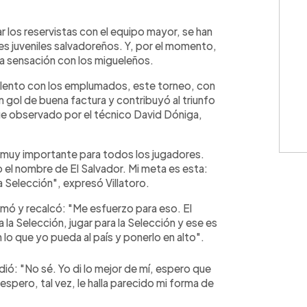
WhatsApp
Copiar link
 los reservistas con el equipo mayor, se han
es juveniles salvadoreños. Y, por el momento,
una sensación con los migueleños.
alento con los emplumados, este torneo, con
 gol de buena factura y contribuyó al triunfo
 fue observado por el técnico David Dóniga,
lgo muy importante para todos los jugadores.
to el nombre de El Salvador. Mi meta es esta:
a Selección", expresó Villatoro.
firmó y recalcó: "Me esfuerzo para eso. El
la Selección, jugar para la Selección y ese es
lo que yo pueda al país y ponerlo en alto".
ió: "No sé. Yo di lo mejor de mí, espero que
 espero, tal vez, le halla parecido mi forma de