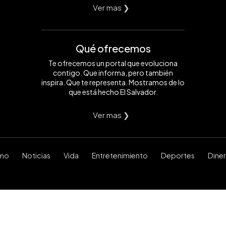
Ver mas ❯
Qué ofrecemos
Te ofrecemos un portal que evoluciona
contigo. Que informa, pero también
inspira. Que te representa. Mostramos de lo
que está hecho El Salvador.
Ver mas ❯
smo
Noticias
Vida
Entretenimiento
Deportes
Dine