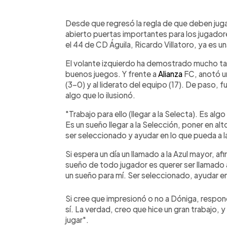
0:00
Facebook
Twitter
►
Escuchar artículo
Desde que regresó la regla de que deben jugar
abierto puertas importantes para los jugador
el 44 de CD Águila, Ricardo Villatoro, ya es 
El volante izquierdo ha demostrado mucho t
buenos juegos. Y frente a
Alianza
FC, anotó un
(3-0) y al liderato del equipo (17). De paso,
algo que lo ilusionó.
"Trabajo para ello (llegar a la Selecta). Es a
Es un sueño llegar a la Selección, poner en al
ser seleccionado y ayudar en lo que pueda a l
Si espera un día un llamado a la Azul mayor, a
sueño de todo jugador es querer ser llamado a 
un sueño para mí. Ser seleccionado, ayudar en 
Si cree que impresionó o no a Dóniga, respond
sí. La verdad, creo que hice un gran trabajo, y
jugar".