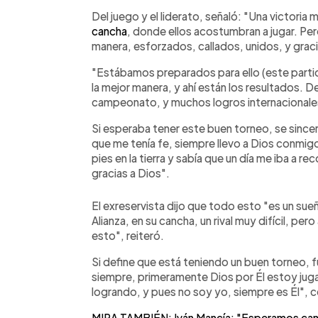
Del juego y el liderato, señaló: "Una victoria m
cancha
, donde ellos acostumbran a jugar. Pe
manera, esforzados, callados, unidos, y grac
"Estábamos preparados para ello (este partid
la mejor manera, y ahí están los resultados. 
campeonato, y muchos logros internacionales 
Si esperaba tener este buen torneo, se sinceró
que me tenía fe, siempre llevo a Dios conmig
pies en la tierra y sabía que un día me iba a r
gracias a Dios".
El exreservista dijo que todo esto "es un sue
Alianza, en su cancha, un rival muy difícil, p
esto", reiteró.
Si define que está teniendo un buen torneo, 
siempre, primeramente Dios por Él estoy jug
logrando, y pues no soy yo, siempre es Él", c
MIRA TAMBIÉN: Iván Mancía: "Esperamos cambia