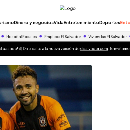
urismo
Dinero y negocios
Vida
Entretenimiento
Deportes
Ento
Hospital Rosales
Empleos El Salvador
Viviendas El Salvador
 pasado! 🚀 Da el salto a la nueva versión de
elsalvador.com
. Te invitam