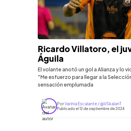
Ricardo Villatoro, el j
Águila
El volante anotó un gol a Alianza y lo v
"Me esfuerzo para llegar a la Selecci
sensación emplumada
Por
Varinia Escalante / @VSkalanT
Publicado el 12 de septiembre de 2024