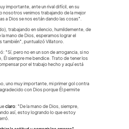
uy importante, ante un rival difícil, en su
ro nosotros venimos trabajando de la mejor
ias a Dios se nos están dando las cosas".
o), trabajando en silencio, humildemente, de
De la mano de Dios, esperamos lograr el
también", puntualizó Villatoro.
: "Sí, pero no en un son de arrogancia, si no
o, Él siempre me bendice. Trato de tener los
ecompensar por el trabajo hecho y aquí está
ño, uno muy importante, mi primer gol contra
ero agradecido con Dios porque Él permite
fue
claro
: "De la mano de Dios, siempre,
ando así, estoy logrando lo que estoy
erró.
r la actitud y corregir los errores"