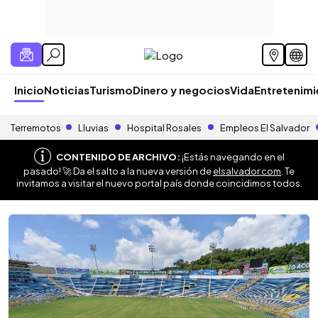
Inicio
Noticias
Turismo
Dinero y negocios
Vida
Entretenim
Terremotos
Lluvias
Hospital Rosales
Empleos El Salvador
CONTENIDO DE ARCHIVO:
¡Estás navegando en el
pasado! 🚀 Da el salto a la nueva versión de
elsalvador.com
. Te
invitamos a visitar el nuevo portal país donde coincidimos todos.