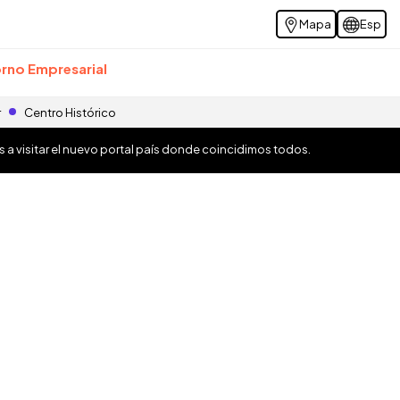
Mapa
Esp
rno Empresarial
r
Centro Histórico
os a visitar el nuevo portal país donde coincidimos todos.