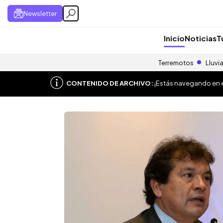
Newsletter
Inicio
Noticias
T
Terremotos
Lluvi
CONTENIDO DE ARCHIVO:
¡Estás navegando en el