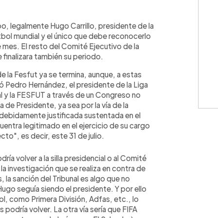
WhatsApp
Copiar link
bo, legalmente Hugo Carrillo, presidente de la
útbol mundial y el único que debe reconocerlo
 mes. El resto del Comité Ejecutivo de la
 finalizara también su periodo.
 de la Fesfut ya se termina, aunque, a estas
có Pedro Hernández, el presidente de la Liga
l y la FESFUT a través de un Congreso no
a de Presidente, ya sea por la vía de la
debidamente justificada sustentada en el
entra legitimado en el ejercicio de su cargo
cto", es decir, este 31 de julio.
ría volver a la silla presidencial o al Comité
la investigación que se realiza en contra de
, la sanción del Tribunal es algo que no
ugo seguía siendo el presidente. Y por ello
ol, como Primera División, Adfas, etc., lo
podría volver. La otra vía sería que FIFA