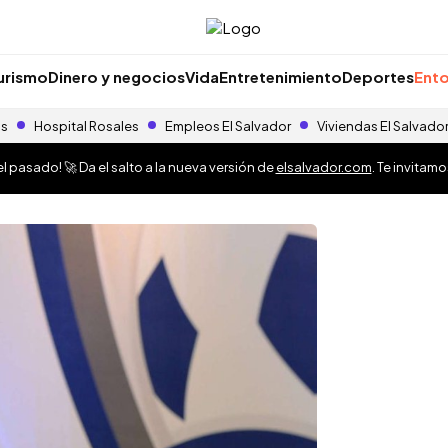
urismo
Dinero y negocios
Vida
Entretenimiento
Deportes
Ento
as
Hospital Rosales
Empleos El Salvador
Viviendas El Salvado
 pasado! 🚀 Da el salto a la nueva versión de
elsalvador.com
. Te invitam