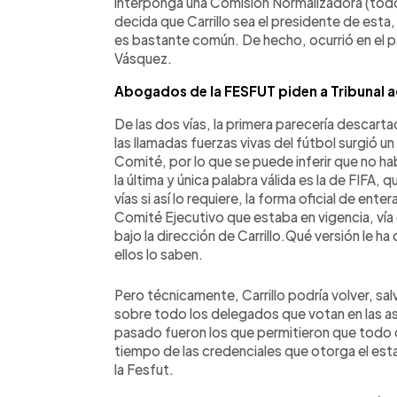
interponga una Comisión Normalizadora (todo 
decida que Carrillo sea el presidente de esta
es bastante común. De hecho, ocurrió en el 
Vásquez.
Abogados de la FESFUT piden a Tribunal a
De las dos vías, la primera parecería descart
las llamadas fuerzas vivas del fútbol surgió u
Comité, por lo que se puede inferir que no ha
la última y única palabra válida es la de FIFA,
vías si así lo requiere, la forma oficial de ent
Comité Ejecutivo que estaba en vigencia, vía
bajo la dirección de Carrillo.Qué versión le h
ellos lo saben.
Pero técnicamente, Carrillo podría volver, sal
sobre todo los delegados que votan en las as
pasado fueron los que permitieron que todo c
tiempo de las credenciales que otorga el est
la Fesfut.