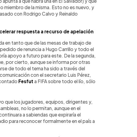
apunta a que habrá una en El Salvador) y que
, o miembro de la misma. Esto no es nuevo, y
pasado con Rodrigo Calvo y Reinaldo
celerar respuesta a recurso de apelación
ada en tanto que de las mesas de trabajo de
n pedido de renuncia a Hugo Carrillo y todo el
bría apoyo a futuro para este. De la segunda,
 que, por cierto, aunque se informa por otras
erarse de todo el tema ha sido a través del
 comunicación con el secretario Luis Pérez,
a contado
Fesfut
a FIFA sobre todo el lío, sólo
vo que los jugadores, equipos, dirigentes y,
ambleas, no lo permitan, aunque en el
ontinuara a sabiendas que expiraría el
adio para reconocer formalmente en el país a