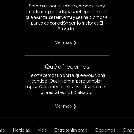
Somos un portal abierto, propositivo y
moderno, pensado para reflejar a un país
que avanza, se reinventa y se une. Somos el
punto de conexión con lo mejor de El
Salvador.
Ver mas ❯
Qué ofrecemos
Te ofrecemos un portal que evoluciona
contigo. Que informa, pero también
inspira. Que te representa. Mostramos de lo
que está hecho El Salvador.
Ver mas ❯
smo
Noticias
Vida
Entretenimiento
Deportes
Dine