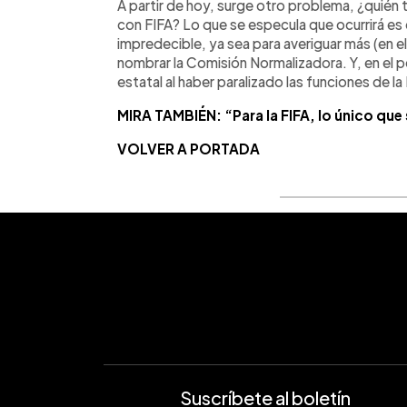
A partir de hoy, surge otro problema, ¿quién 
con FIFA? Lo que se especula que ocurrirá es
impredecible, ya sea para averiguar más (en e
nombrar la Comisión Normalizadora. Y, en el pe
estatal al haber paralizado las funciones de la
MIRA TAMBIÉN: “Para la FIFA, lo único que
VOLVER A PORTADA
Suscríbete al boletín