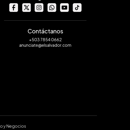
Contáctanos
+503 7854 0662
anunciate@elsalvador.com
ro y Negocios