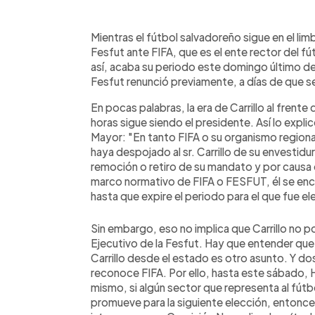
0:00
Facebook
Twitter
►
Escuchar artículo
Mientras el fútbol salvadoreño sigue en el lim
Fesfut ante FIFA, que es el ente rector del f
así, acaba su periodo este domingo último de
Fesfut renunció previamente, a días de que se
En pocas palabras, la era de Carrillo al frente
horas sigue siendo el presidente. Así lo expli
Mayor: "En tanto FIFA o su organismo regiona
haya despojado al sr. Carrillo de su envestidur
remoción o retiro de su mandato y por causa 
marco normativo de FIFA o FESFUT, él se encu
hasta que expire el periodo para el que fue ele
Sin embargo, eso no implica que Carrillo no pod
Ejecutivo de la Fesfut. Hay que entender que 
Carrillo desde el estado es otro asunto. Y dos
reconoce FIFA. Por ello, hasta este sábado, H
mismo, si algún sector que representa al fútb
promueve para la siguiente elección, entonces 