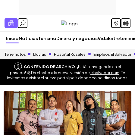
Inicio
Noticias
Turismo
Dinero y negocios
Vida
Entretenim
Terremotos
Lluvias
Hospital Rosales
Empleos El Salvador
CONTENIDO DE ARCHIVO:
¡Estás navegando en el
pasado! 🚀 Da el salto a la nueva versión de
elsalvador.com
. Te
invitamos a visitar el nuevo portal país donde coincidimos todos.