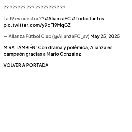
?? ?????? ??? ????????? ?️?
La 19 es nuestra ??
#AlianzaFC
#TodosJuntos
pic.twitter.com/y9cFi9MqGZ
— Alianza Fútbol Club (@AlianzaFC_sv)
May 25, 2025
MIRA TAMBIÉN: Con drama y polémica, Alianza es
campeón gracias a Mario González
VOLVER A PORTADA