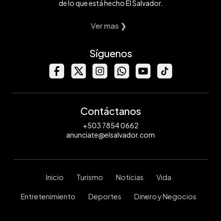
de lo que está hecho El Salvador.
Ver mas ❯
Síguenos
Contáctanos
+503 7854 0662
anunciate@elsalvador.com
Inicio
Turismo
Noticias
Vida
Entretenimiento
Deportes
Dinero y Negocios