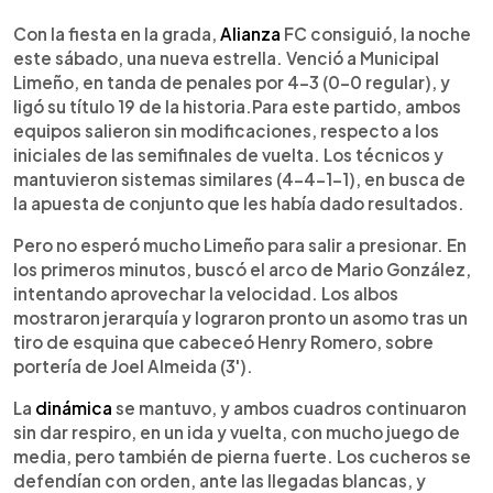
0:00
►
Escuchar artículo
Con la fiesta en la grada,
Alianza
FC consiguió, la noche
este sábado, una nueva estrella. Venció a Municipal
Limeño, en tanda de penales por 4-3 (0-0 regular), y
ligó su título 19 de la historia.Para este partido, ambos
equipos salieron sin modificaciones, respecto a los
iniciales de las semifinales de vuelta. Los técnicos y
mantuvieron sistemas similares (4-4-1-1), en busca de
la apuesta de conjunto que les había dado resultados.
Pero no esperó mucho Limeño para salir a presionar. En
los primeros minutos, buscó el arco de Mario González,
intentando aprovechar la velocidad. Los albos
mostraron jerarquía y lograron pronto un asomo tras un
tiro de esquina que cabeceó Henry Romero, sobre
portería de Joel Almeida (3').
La
dinámica
se mantuvo, y ambos cuadros continuaron
sin dar respiro, en un ida y vuelta, con mucho juego de
media, pero también de pierna fuerte. Los cucheros se
defendían con orden, ante las llegadas blancas, y