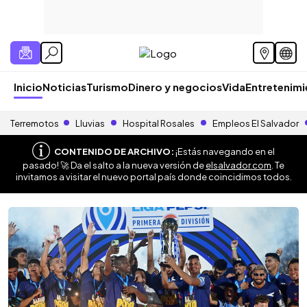
Inicio
Noticias
Turismo
Dinero y negocios
Vida
Entretenim
Terremotos
Lluvias
Hospital Rosales
Empleos El Salvador
CONTENIDO DE ARCHIVO:
¡Estás navegando en el
pasado! 🚀 Da el salto a la nueva versión de
elsalvador.com
. Te
invitamos a visitar el nuevo portal país donde coincidimos todos.