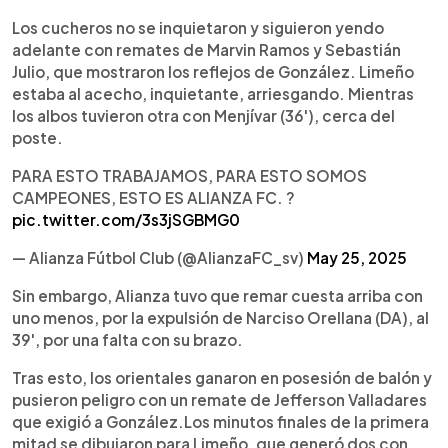
Los cucheros no se inquietaron y siguieron yendo
adelante con remates de Marvin Ramos y Sebastián
Julio, que mostraron los reflejos de González. Limeño
estaba al acecho, inquietante, arriesgando. Mientras
los albos tuvieron otra con Menjívar (36'), cerca del
poste.
PARA ESTO TRABAJAMOS, PARA ESTO SOMOS
CAMPEONES, ESTO ES ALIANZA FC. ?
pic.twitter.com/3s3jSGBMG0
— Alianza Fútbol Club (@AlianzaFC_sv)
May 25, 2025
Sin embargo, Alianza tuvo que remar cuesta arriba con
uno menos, por la expulsión de Narciso Orellana (DA), al
39', por una falta con su brazo.
Tras esto, los orientales ganaron en posesión de balón y
pusieron peligro con un remate de Jefferson Valladares
que exigió a González.Los minutos finales de la primera
mitad se dibujaron para Limeño, que generó dos con