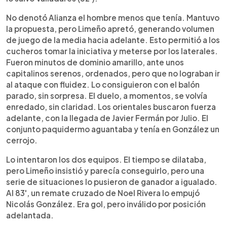
No denotó Alianza el hombre menos que tenía. Mantuvo
la propuesta, pero Limeño apretó, generando volumen
de juego de la media hacia adelante. Esto permitió a los
cucheros tomar la iniciativa y meterse por los laterales.
Fueron minutos de dominio amarillo, ante unos
capitalinos serenos, ordenados, pero que no lograban ir
al ataque con fluidez. Lo consiguieron con el balón
parado, sin sorpresa. El duelo, a momentos, se volvía
enredado, sin claridad. Los orientales buscaron fuerza
adelante, con la llegada de Javier Fermán por Julio. El
conjunto paquidermo aguantaba y tenía en González un
cerrojo.
Lo intentaron los dos equipos. El tiempo se dilataba,
pero Limeño insistió y parecía conseguirlo, pero una
serie de situaciones lo pusieron de ganador a igualado.
Al 83', un remate cruzado de Noel Rivera lo empujó
Nicolás González. Era gol, pero inválido por posición
adelantada.